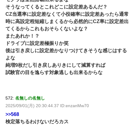
そうなってくるとこれどこに設定差あるんだ？
CZ当選率に設定差なくて小役確率に設定差あったら通常
時に高設定程短縮しまくるから必然的にCZ率に設定差出
てくるからこれもおそらくないよな？
またあれか！？
ドライブに設定差極振りか笑
後は引き戻しに設定差かなりつけてきそうな感じはする
よな
純増9枚だし引き戻しありきにして減算すれば
試験官の目を逸らす対象逃しも出来るからな
572:
名無しの名無し
2025/09/01(月) 20:30:44.37 ID:enzanMw70
>>568
検定落ちるわけないだろカス