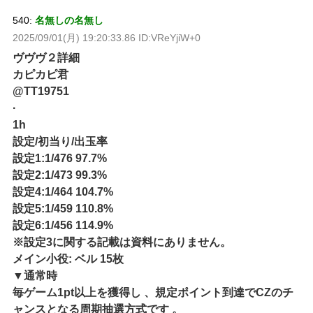
540:
名無しの名無し
2025/09/01(月) 19:20:33.86 ID:VReYjiW+0
ヴヴヴ２詳細
カピカピ君
@TT19751
·
1h
設定/初当り/出玉率
設定1:1/476 97.7%
設定2:1/473 99.3%
設定4:1/464 104.7%
設定5:1/459 110.8%
設定6:1/456 114.9%
※設定3に関する記載は資料にありません。
メイン小役: ベル 15枚
▼通常時
毎ゲーム1pt以上を獲得し 、規定ポイント到達でCZのチ
ャンスとなる周期抽選方式です 。