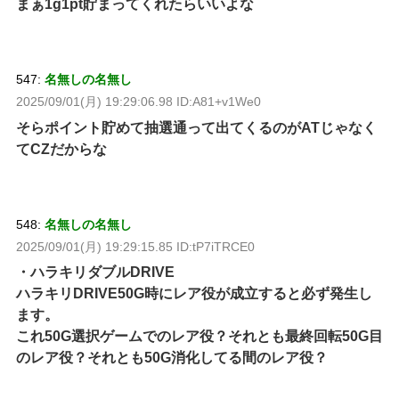
まぁ1g1pt貯まってくれたらいいよな
547:
名無しの名無し
2025/09/01(月) 19:29:06.98 ID:A81+v1We0
そらポイント貯めて抽選通って出てくるのがATじゃなく
てCZだからな
548:
名無しの名無し
2025/09/01(月) 19:29:15.85 ID:tP7iTRCE0
・ハラキリダブルDRIVE
ハラキリDRIVE50G時にレア役が成立すると必ず発生し
ます。
これ50G選択ゲームでのレア役？それとも最終回転50G目
のレア役？それとも50G消化してる間のレア役？