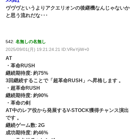
>>541
ヴヴヴというよりアクエリオンの後継機なんじゃないか
と思う流れだな･･･
542:
名無しの名無し
2025/09/01(月) 19:21:24.21 ID:VReYjiW+0
AT
・革命RUSH
継続期待度: 約75%
3回継続することで「超革命RUSH」へ昇格します 。
・超革命RUSH
継続期待度: 約90%
・革命の剣
AT中のレア役から発展するV-STOCK獲得チャンス演出
です 。
継続ゲーム数: 2G
成功期待度: 約46%