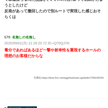
うとしたけど
反発があって撤回したので別ルートで実現した感じおそ
らくは
579:
名無しの名無し
2025/09/01(月) 21:28:20.72 ID:+Q70QJ7i0
養分であればあるほど一撃や射幸性を重視するホールの
理想のお客様だからな
引用元:https://itest.5ch.net/egg/test/read.cgi/slotk/1756245254