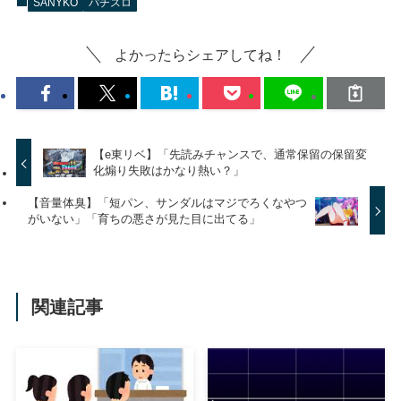
SANYKO
パチスロ
よかったらシェアしてね！
【e東リベ】「先読みチャンスで、通常保留の保留変
化煽り失敗はかなり熱い？」
【音量体臭】「短パン、サンダルはマジでろくなやつ
がいない」「育ちの悪さが見た目に出てる」
関連記事