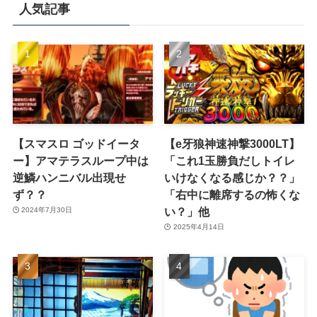
人気記事
【スマスロ ゴッドイータ
【e牙狼神速神撃3000LT】
ー】アマテラスループ中は
「これ1玉勝負だしトイレ
逆鱗ハンニバル出現せ
いけなくなる感じか？？」
ず？？
「右中に離席するの怖くな
い？」他
2024年7月30日
2025年4月14日