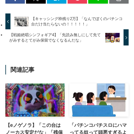
【キャッシング枠残り2万】「なんでぼくのパチンコ
台だけ当たらないの！！！！！」
【戦姫絶唱シンフォギア4】「先読み無しにして先て
がみするとてがみ保留でなくなるんだな」
関連記事
【eノゲノラ】「この台は
「パチンコパチスロにハマ
ノーカス安定だな」「残保
ってる奴って頭悪すぎるよ