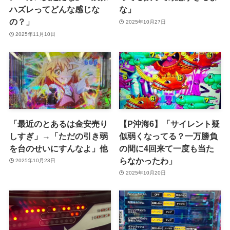
ハズレってどんな感じな
な」
の？」
2025年10月27日
2025年11月10日
「最近のとあるは金安売り
【P沖海6】「サイレント疑
しすぎ」→「ただの引き弱
似弱くなってる？一万勝負
を台のせいにすんなよ」他
の間に4回来て一度も当た
らなかったわ」
2025年10月23日
2025年10月20日