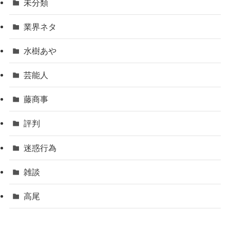
未分類
業界ネタ
水樹あや
芸能人
藤商事
評判
迷惑行為
雑談
高尾