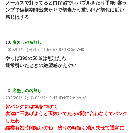
ノーカスで打ってると白保留でレバブルきたり手紙+響ラ
ンプで結構期待出来たりで初当たり重いけど初代に近い
感じはする
18:
名無しの名無し
2025/01/12(日) 08:11:56.58 ID:13Cb07yl0
やっぱ399の50％は無理だわ
通常引いたときの絶望感がえぐい
23:
名無しの名無し
2025/01/12(日) 09:31:19.47 ID:KF1mlNwz0
皆パンクには気をつけて
友達に玉あげようと玉抜いてたらV間に合わなくてパンク
したわ
結構有効時間短いのね…残りの時短も消え失せて通常に