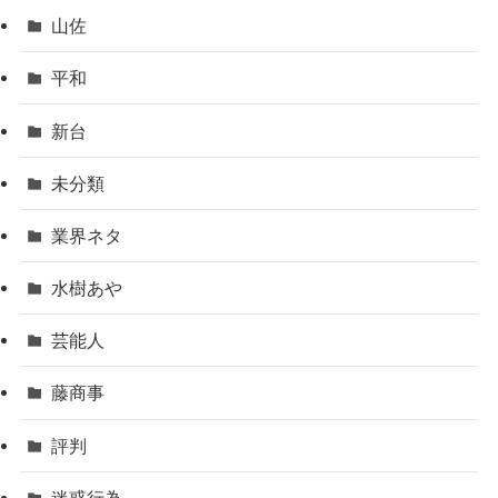
山佐
平和
新台
未分類
業界ネタ
水樹あや
芸能人
藤商事
評判
迷惑行為