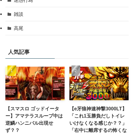
雑談
高尾
人気記事
【スマスロ ゴッドイータ
【e牙狼神速神撃3000LT】
ー】アマテラスループ中は
「これ1玉勝負だしトイレ
逆鱗ハンニバル出現せ
いけなくなる感じか？？」
ず？？
「右中に離席するの怖くな