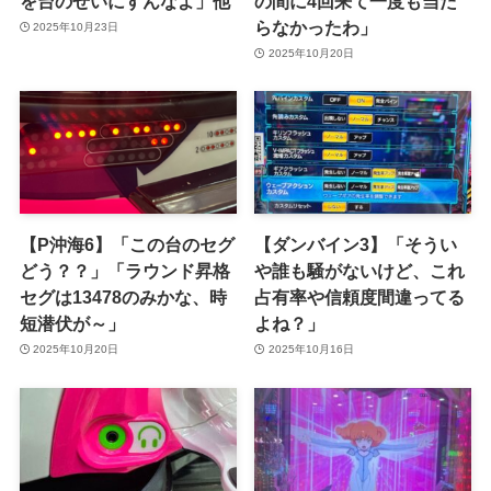
を台のせいにすんなよ」他
の間に4回来て一度も当た
らなかったわ」
2025年10月23日
2025年10月20日
【P沖海6】「この台のセグ
【ダンバイン3】「そうい
どう？？」「ラウンド昇格
や誰も騒がないけど、これ
セグは13478のみかな、時
占有率や信頼度間違ってる
短潜伏が～」
よね？」
2025年10月20日
2025年10月16日