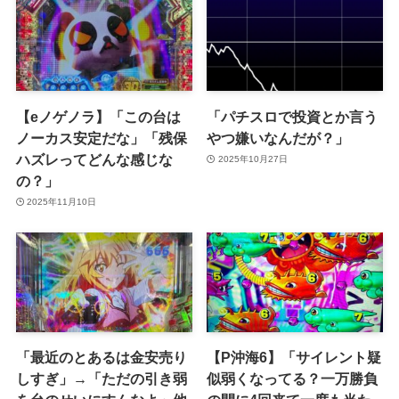
【eノゲノラ】「この台は
「パチスロで投資とか言う
ノーカス安定だな」「残保
やつ嫌いなんだが？」
ハズレってどんな感じな
2025年10月27日
の？」
2025年11月10日
「最近のとあるは金安売り
【P沖海6】「サイレント疑
しすぎ」→「ただの引き弱
似弱くなってる？一万勝負