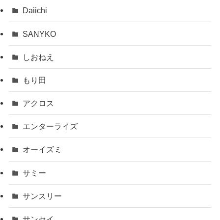
Daiichi
SANYKO
しおねえ
もり田
アクロス
エンターライズ
オーイズミ
サミー
サンスリー
サンセイ