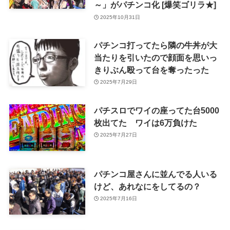
～」がパチンコ化 [爆笑ゴリラ★]
2025年10月31日
パチンコ打ってたら隣の牛丼が大
当たりを引いたので顔面を思いっ
きりぶん殴って台を奪ったった
2025年7月29日
パチスロでワイの座ってた台5000
枚出てた ワイは6万負けた
2025年7月27日
パチンコ屋さんに並んでる人いる
けど、あれなにをしてるの？
2025年7月16日