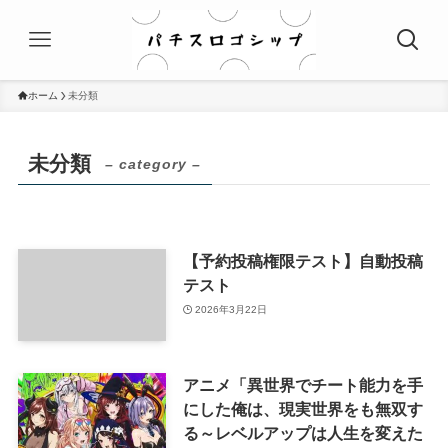
ホーム
未分類
未分類
– category –
【予約投稿権限テスト】自動投稿
テスト
2026年3月22日
アニメ「異世界でチート能力を手
にした俺は、現実世界をも無双す
る～レベルアップは人生を変えた