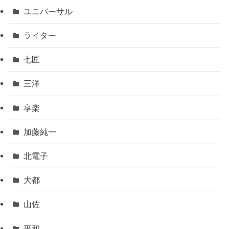
ユニバーサル
ライター
七匠
三洋
享楽
加藤純一
北電子
大都
山佐
平和