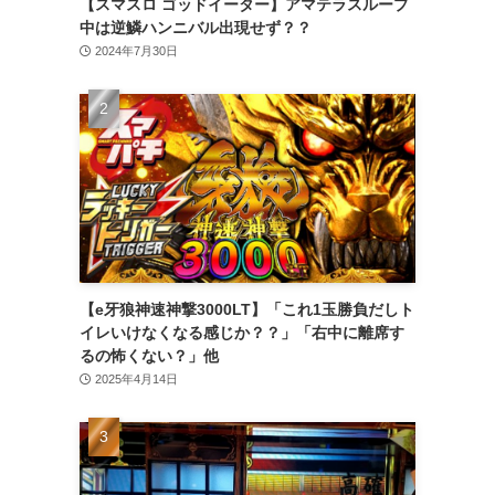
【スマスロ ゴッドイーター】アマテラスループ
中は逆鱗ハンニバル出現せず？？
2024年7月30日
【e牙狼神速神撃3000LT】「これ1玉勝負だしト
イレいけなくなる感じか？？」「右中に離席す
るの怖くない？」他
2025年4月14日