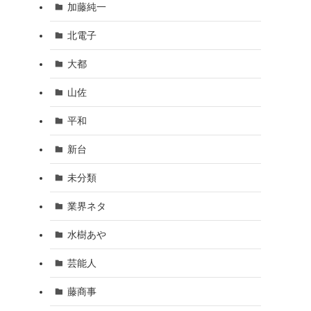
加藤純一
北電子
大都
山佐
平和
新台
未分類
業界ネタ
水樹あや
芸能人
藤商事