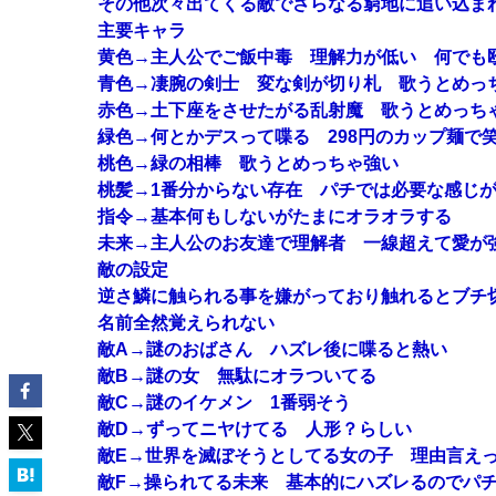
その他次々出てくる敵でさらなる窮地に追い込ま
主要キャラ
黄色→主人公でご飯中毒 理解力が低い 何でも
青色→凄腕の剣士 変な剣が切り札 歌うとめっ
赤色→土下座をさせたがる乱射魔 歌うとめっち
緑色→何とかデスって喋る 298円のカップ麺で
桃色→緑の相棒 歌うとめっちゃ強い
桃髪→1番分からない存在 パチでは必要な感じ
指令→基本何もしないがたまにオラオラする
未来→主人公のお友達で理解者 一線超えて愛が
敵の設定
逆さ鱗に触られる事を嫌がっており触れるとブチ
名前全然覚えられない
敵A→謎のおばさん ハズレ後に喋ると熱い
敵B→謎の女 無駄にオラついてる
敵C→謎のイケメン 1番弱そう
敵D→ずってニヤけてる 人形？らしい
敵E→世界を滅ぼそうとしてる女の子 理由言え
敵F→操られてる未来 基本的にハズレるのでパチ