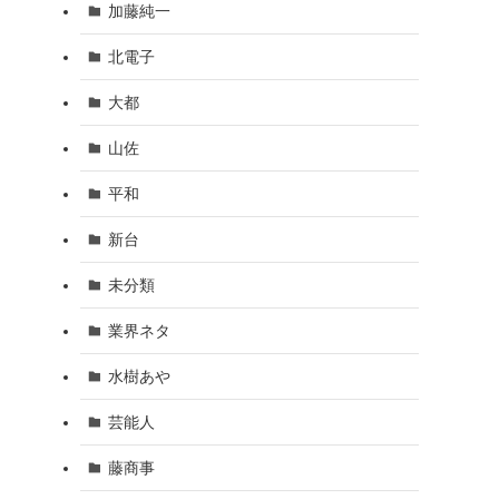
加藤純一
北電子
大都
山佐
平和
新台
未分類
業界ネタ
水樹あや
芸能人
藤商事