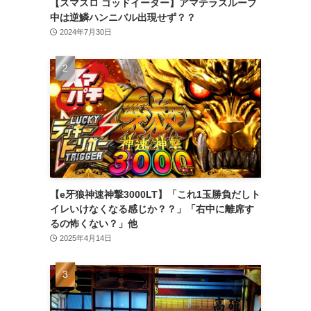
【スマスロ ゴッドイーター】アマテラスループ
中は逆鱗ハンニバル出現せず？？
2024年7月30日
【e牙狼神速神撃3000LT】「これ1玉勝負だしト
イレいけなくなる感じか？？」「右中に離席す
るの怖くない？」他
2025年4月14日