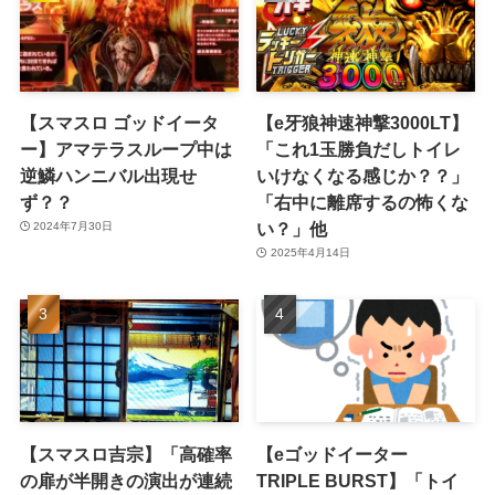
【スマスロ ゴッドイータ
【e牙狼神速神撃3000LT】
ー】アマテラスループ中は
「これ1玉勝負だしトイレ
逆鱗ハンニバル出現せ
いけなくなる感じか？？」
ず？？
「右中に離席するの怖くな
い？」他
2024年7月30日
2025年4月14日
【スマスロ吉宗】「高確率
【eゴッドイーター
の扉が半開きの演出が連続
TRIPLE BURST】「トイ