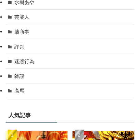
水樹あや
芸能人
藤商事
評判
迷惑行為
雑談
高尾
人気記事