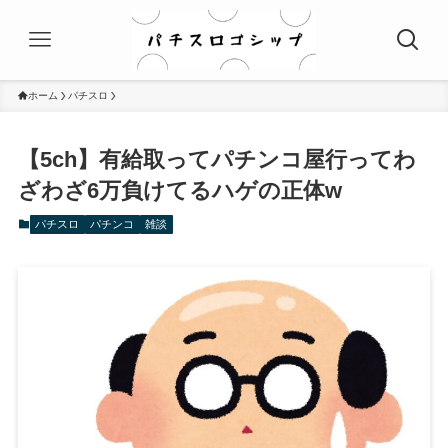
ホーム
パチスロ
【5ch】有給取ってパチンコ屋行ってわ
ざわざ6万負けてるハゲの正体w
パチスロ
パチンコ
雑談