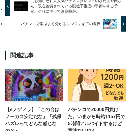
【お知らせ】大人気パチスロタレントの水樹あや氏さ
ん、現在苦労されている眼瞼下垂症の手術をする予
定。それに伴って注意喚起。
パチンコで学ぶよく分かるシンフォギアの世界
関連記事
【eノゲノラ】「この台は
パチンコで20000円負け
ノーカス安定だな」「残保
た。いまから時給1157円で
ハズレってどんな感じな
5時間アルバイトするけど
の？」
意味ないやん。