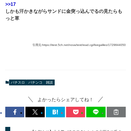
>>17
しかも汗かきながらサンドに金突っ込んでるの見たらも
っと草
引用元:https://itest.5ch.net/nova/test/read.cgi/livegalileo/1729844050
パチスロ
パチンコ
雑談
よかったらシェアしてね！