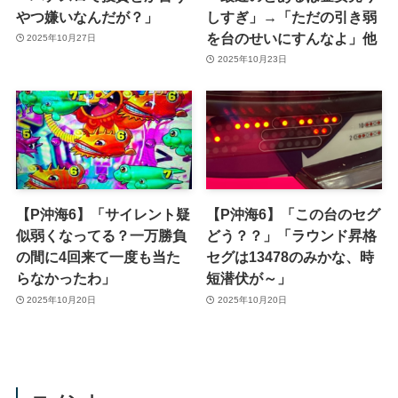
やつ嫌いなんだが？」
しすぎ」→「ただの引き弱
を台のせいにすんなよ」他
2025年10月27日
2025年10月23日
【P沖海6】「サイレント疑
【P沖海6】「この台のセグ
似弱くなってる？一万勝負
どう？？」「ラウンド昇格
の間に4回来て一度も当た
セグは13478のみかな、時
らなかったわ」
短潜伏が～」
2025年10月20日
2025年10月20日