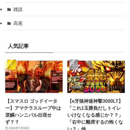
雑談
高尾
人気記事
【スマスロ ゴッドイータ
【e牙狼神速神撃3000LT】
ー】アマテラスループ中は
「これ1玉勝負だしトイレ
逆鱗ハンニバル出現せ
いけなくなる感じか？？」
ず？？
「右中に離席するの怖くな
い？」他
2024年7月30日