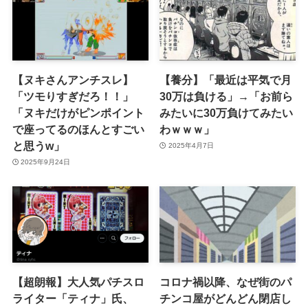
【ヌキさんアンチスレ】
【養分】「最近は平気で月
「ツモりすぎだろ！！」
30万は負ける」→「お前ら
「ヌキだけがピンポイント
みたいに30万負けてみたい
で座ってるのほんとすごい
わｗｗｗ」
と思うw」
2025年4月7日
2025年9月24日
【超朗報】大人気パチスロ
コロナ禍以降、なぜ街のパ
ライター「ティナ」氏、
チンコ屋がどんどん閉店し