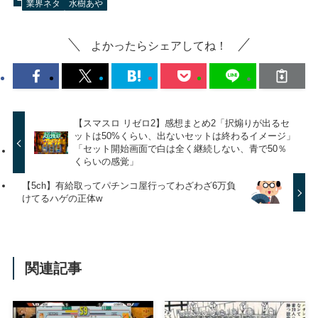
業界ネタ
水樹あや
よかったらシェアしてね！
【スマスロ リゼロ2】感想まとめ2「択煽りが出るセ
ットは50%くらい、出ないセットは終わるイメージ」
「セット開始画面で白は全く継続しない、青で50％
くらいの感覚」
【5ch】有給取ってパチンコ屋行ってわざわざ6万負
けてるハゲの正体w
関連記事