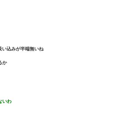
の吸い込みが半端無いね
るか
ないわ