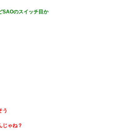
SAOのスイッチ目か
そう
んじゃね？