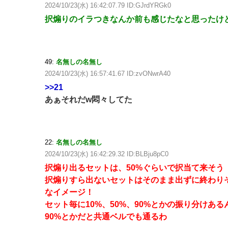
2024/10/23(水) 16:42:07.79 ID:GJrdYRGk0
択煽りのイラつきなんか前も感じたなと思ったけど
49:
名無しの名無し
2024/10/23(水) 16:57:41.67 ID:zvONwrA40
>>21
あぁそれだw悶々してた
22:
名無しの名無し
2024/10/23(水) 16:42:29.32 ID:BLBju8pC0
択煽り出るセットは、50%ぐらいで択当て来そう
択煽りすら出ないセットはそのまま出ずに終わり
なイメージ！
セット毎に10%、50%、90%とかの振り分けある
90%とかだと共通ベルでも通るわ