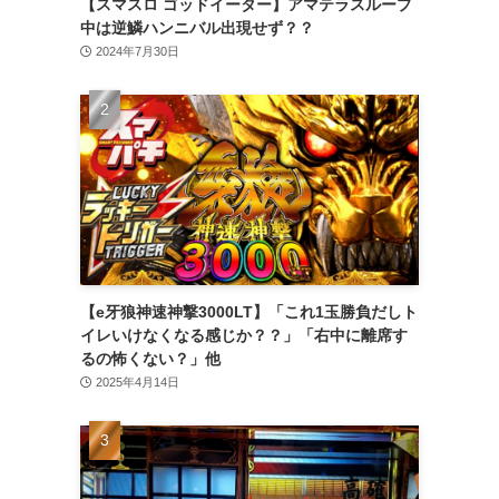
【スマスロ ゴッドイーター】アマテラスループ
中は逆鱗ハンニバル出現せず？？
2024年7月30日
【e牙狼神速神撃3000LT】「これ1玉勝負だしト
イレいけなくなる感じか？？」「右中に離席す
るの怖くない？」他
2025年4月14日