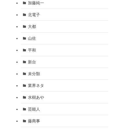
加藤純一
北電子
大都
山佐
平和
新台
未分類
業界ネタ
水樹あや
芸能人
藤商事