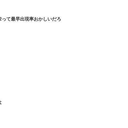
512って最早出現率おかしいだろ
よ