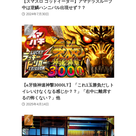
【スマスロ ゴッドイーター】アマテラスループ
中は逆鱗ハンニバル出現せず？？
2024年7月30日
【e牙狼神速神撃3000LT】「これ1玉勝負だしト
イレいけなくなる感じか？？」「右中に離席す
るの怖くない？」他
2025年4月14日