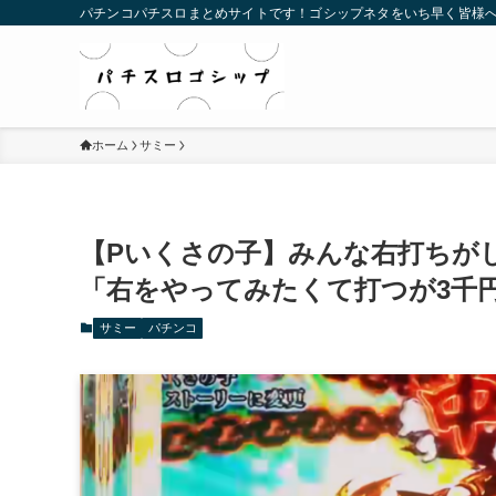
パチンコパチスロまとめサイトです！ゴシップネタをいち早く皆様
ホーム
サミー
【Pいくさの子】みんな右打ちが
「右をやってみたくて打つが3千
サミー
パチンコ