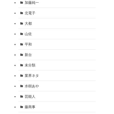
加藤純一
北電子
大都
山佐
平和
新台
未分類
業界ネタ
水樹あや
芸能人
藤商事