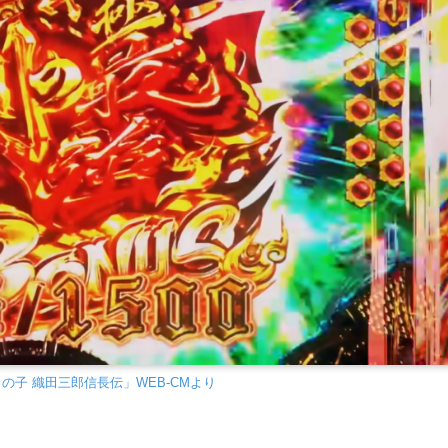
の子 織田三郎信長伝」WEB-CMより