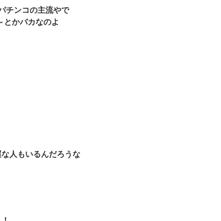
のパチンコの主流やで
～とかバカなのよ
運な人もいるんだろうな
よ！