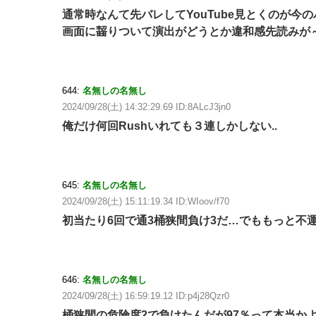
通常時なんて先バレしてYouTube見とくのが今
画面に齧りついて演出がどうとか違和感先読みが
644:
名無しの名無し
2024/09/28(土) 14:32:29.69 ID:8ALcJ3jn0
俺だけ何回Rushいれても３連しかしない..
645:
名無しの名無し
2024/09/28(土) 15:11:19.34 ID:WIoov/f70
初当たり6回で通3桶狭間負け3だ…でももっと不
646:
名無しの名無し
2024/09/28(土) 16:59:19.12 ID:p4j28Qzr0
桶狭間の危険度2で負けたんだが97％って本当か