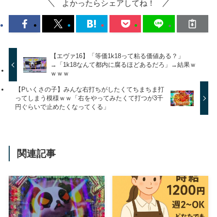
よかったらシェアしてね！
【エヴァ16】「等価1k18って粘る価値ある？」
→「1k18なんて都内に腐るほどあるだろ」→結果ｗ
ｗｗｗ
【Pいくさの子】みんな右打ちがしたくてちまちま打
ってしまう模様ｗｗ「右をやってみたくて打つが3千
円ぐらいで止めたくなってくる」
関連記事