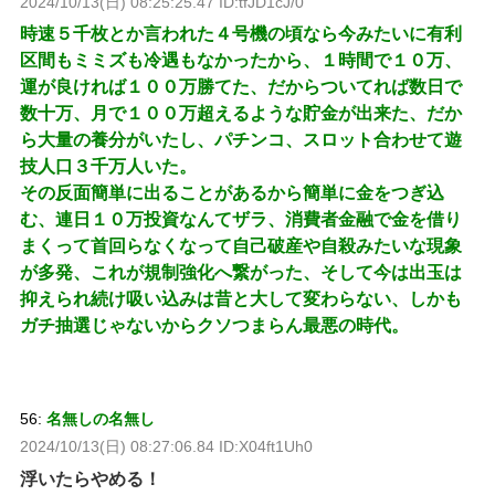
2024/10/13(日) 08:25:25.47 ID:tfJD1cJ/0
時速５千枚とか言われた４号機の頃なら今みたいに有利
区間もミミズも冷遇もなかったから、１時間で１０万、
運が良ければ１００万勝てた、だからついてれば数日で
数十万、月で１００万超えるような貯金が出来た、だか
ら大量の養分がいたし、パチンコ、スロット合わせて遊
技人口３千万人いた。
その反面簡単に出ることがあるから簡単に金をつぎ込
む、連日１０万投資なんてザラ、消費者金融で金を借り
まくって首回らなくなって自己破産や自殺みたいな現象
が多発、これが規制強化へ繋がった、そして今は出玉は
抑えられ続け吸い込みは昔と大して変わらない、しかも
ガチ抽選じゃないからクソつまらん最悪の時代。
56:
名無しの名無し
2024/10/13(日) 08:27:06.84 ID:X04ft1Uh0
浮いたらやめる！