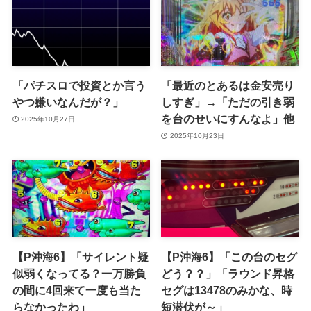
「パチスロで投資とか言う
「最近のとあるは金安売り
やつ嫌いなんだが？」
しすぎ」→「ただの引き弱
を台のせいにすんなよ」他
2025年10月27日
2025年10月23日
【P沖海6】「サイレント疑
【P沖海6】「この台のセグ
似弱くなってる？一万勝負
どう？？」「ラウンド昇格
の間に4回来て一度も当た
セグは13478のみかな、時
らなかったわ」
短潜伏が～」