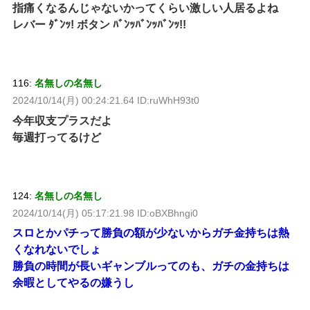
指痛くなるんじゃないかってくらい激しい人居るよね
レバー ﾀﾞﾝｯ! ボタン ﾊﾞﾝｯﾊﾞﾝｯﾊﾞﾝｯ!!
116:
名無しの名無し
2024/10/14(月) 00:24:21.64 ID:ruWhH93t0
今年収支プラスだよ
毎週打ってるけど
124:
名無しの名無し
2024/10/14(月) 05:17:21.98 ID:oBXBhngi0
スロとかパチって勝負の額が少ないからガチ金持ちは熱
くなれないでしょ
勝負の時間が長いギャンブルってのも、ガチの金持ちは
余暇としてやるの嫌うし