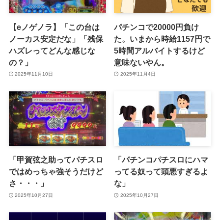
【eノゲノラ】「この台は
パチンコで20000円負け
ノーカス安定だな」「残保
た。いまから時給1157円で
ハズレってどんな感じな
5時間アルバイトするけど
の？」
意味ないやん。
2025年11月10日
2025年11月4日
「甲賀弦之助ってパチスロ
「パチンコパチスロにハマ
ではめっちゃ強そうだけど
ってる奴って頭悪すぎるよ
さ・・・」
な」
2025年10月27日
2025年10月27日