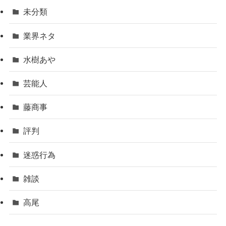
未分類
業界ネタ
水樹あや
芸能人
藤商事
評判
迷惑行為
雑談
高尾