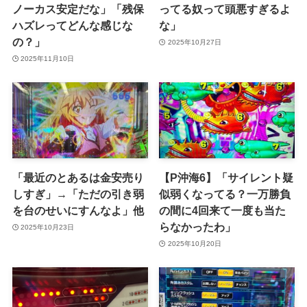
ノーカス安定だな」「残保
ってる奴って頭悪すぎるよ
ハズレってどんな感じな
な」
の？」
2025年10月27日
2025年11月10日
「最近のとあるは金安売り
【P沖海6】「サイレント疑
しすぎ」→「ただの引き弱
似弱くなってる？一万勝負
を台のせいにすんなよ」他
の間に4回来て一度も当た
らなかったわ」
2025年10月23日
2025年10月20日