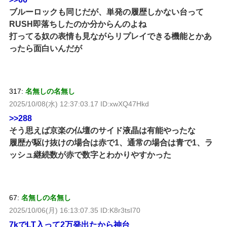
ブルーロックも同じだが、単発の履歴しかない台って
RUSH即落ちしたのか分からんのよね
打ってる奴の表情も見ながらリプレイできる機能とかあ
ったら面白いんだが
317:
名無しの名無し
2025/10/08(水) 12:37:03.17 ID:xwXQ47Hkd
>>288
そう思えば京楽の仏壇のサイド液晶は有能やったな
履歴が駆け抜けの場合は赤で1、通常の場合は青で1、ラ
ッシュ継続数が赤で数字とわかりやすかった
67:
名無しの名無し
2025/10/06(月) 16:13:07.35 ID:K8r3tsI70
7kでLT入って2万発出たから神台