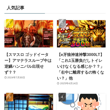
人気記事
【スマスロ ゴッドイータ
【e牙狼神速神撃3000LT】
ー】アマテラスループ中は
「これ1玉勝負だしトイレ
逆鱗ハンニバル出現せ
いけなくなる感じか？？」
ず？？
「右中に離席するの怖くな
い？」他
2024年7月30日
2025年4月14日