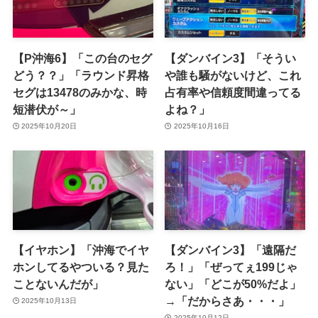
【P沖海6】「この台のセグ
【ダンバイン3】「そうい
どう？？」「ラウンド昇格
や誰も騒がないけど、これ
セグは13478のみかな、時
占有率や信頼度間違ってる
短潜伏が～」
よね？」
2025年10月20日
2025年10月16日
【イヤホン】「沖海でイヤ
【ダンバイン3】「遠隔だ
ホンしてるやついる？見た
ろ！」「ぜってぇ199じゃ
ことないんだが」
ない」「どこが50%だよ」
→「だからさあ・・・」
2025年10月13日
2025年10月12日