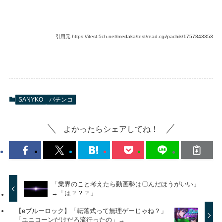
引用元:https://itest.5ch.net/medaka/test/read.cgi/pachik/1757843353
SANYKO
パチンコ
よかったらシェアしてね！
「業界のこと考えたら動画勢は〇んだほうがいい」
→「は？？？」
【eブルーロック】「転落式って無理ゲーじゃね？」
「ユニコーンだけだろ流行ったの」→