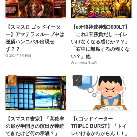
【スマスロ ゴッドイータ
【e牙狼神速神撃3000LT】
ー】アマテラスループ中は
「これ1玉勝負だしトイレ
逆鱗ハンニバル出現せ
いけなくなる感じか？？」
ず？？
「右中に離席するの怖くな
い？」他
2024年7月30日
2025年4月14日
【スマスロ吉宗】「高確率
【eゴッドイーター
の扉が半開きの演出が連続
TRIPLE BURST】「トイ
できたけど何の示唆？」
レいけるかわからん！！」