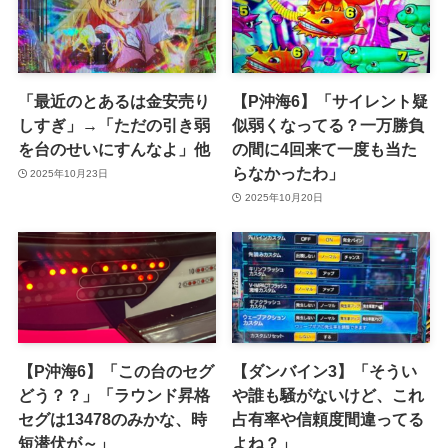
「最近のとあるは金安売り
【P沖海6】「サイレント疑
しすぎ」→「ただの引き弱
似弱くなってる？一万勝負
を台のせいにすんなよ」他
の間に4回来て一度も当た
らなかったわ」
2025年10月23日
2025年10月20日
【P沖海6】「この台のセグ
【ダンバイン3】「そうい
どう？？」「ラウンド昇格
や誰も騒がないけど、これ
セグは13478のみかな、時
占有率や信頼度間違ってる
短潜伏が～」
よね？」