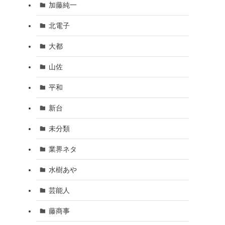
加藤純一
北電子
大都
山佐
平和
新台
未分類
業界ネタ
水樹あや
芸能人
藤商事