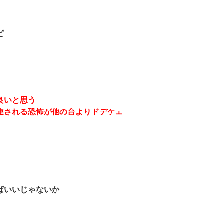
ピ
良いと思う
連される恐怖が他の台よりドデケェ
ばいいじゃないか