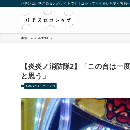
パチンコパチスロまとめサイトです！ゴシップネタをいち早く皆様
ホーム
SANYKO
【炎炎ノ消防隊2】「この台は一
と思う」
SANYKO
パチンコ