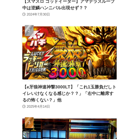
【スマスロ ゴッドイーター】アマテラスループ
中は逆鱗ハンニバル出現せず？？
2024年7月30日
【e牙狼神速神撃3000LT】「これ1玉勝負だしト
イレいけなくなる感じか？？」「右中に離席す
るの怖くない？」他
2025年4月14日