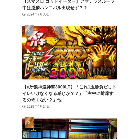
【スマスロ ゴッドイーター】アマテラスループ
中は逆鱗ハンニバル出現せず？？
2024年7月30日
【e牙狼神速神撃3000LT】「これ1玉勝負だしト
イレいけなくなる感じか？？」「右中に離席す
るの怖くない？」他
2025年4月14日