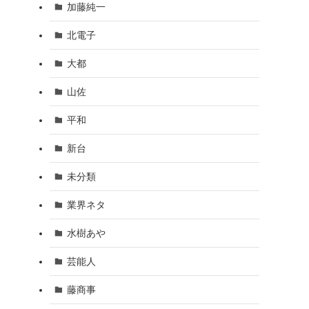
加藤純一
北電子
大都
山佐
平和
新台
未分類
業界ネタ
水樹あや
芸能人
藤商事