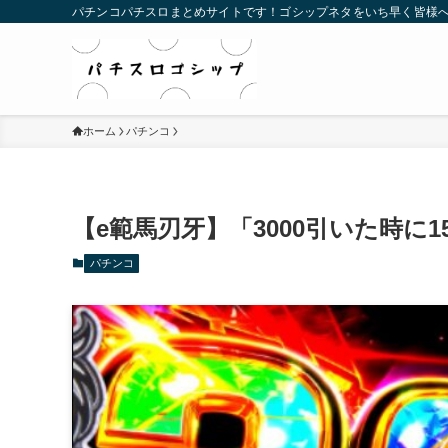
パチンコパチスロまとめサイトです！ゴシップネタをいち早く皆様
ホーム
パチンコ
【e範馬刃牙】「3000引いた時に
パチンコ