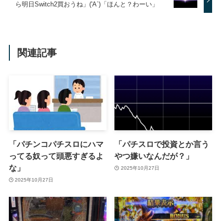
ら明日Switch2買おうね」('A`)「ほんと？わーい」
関連記事
「パチンコパチスロにハマ
「パチスロで投資とか言う
ってる奴って頭悪すぎるよ
やつ嫌いなんだが？」
な」
2025年10月27日
2025年10月27日