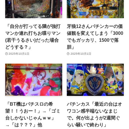
「自分が打ってる隣が強打
牙狼12さんパチンカーの価
マンか連れ打ちお喋りマン
値観を変えてしまう「3000
(若干うるさい)だった場合
でもガッカリ、1500で落
どうする？」
胆」
2025年10月1日
2025年10月1日
「BT機はパチスロの希
パチンカス「最近の台はオ
望！！うおー！」→「ゴミ
ワコン感半端ないなまじ
台しかないじゃんｗｗ」
で。何が出ようが2週間ぐ
→「は？？？」他
らい騒いで終わり」