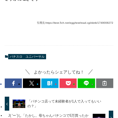
引用元:https://itest.5ch.net/egg/test/read.cgi/slotk/1749008272
パチスロ
ユニバーサル
よかったらシェアしてね！
「パチンコ店って未経験者が1人で入ってもいい
の？」
J( 'ー`)し「たかし。母ちゃんパチンコで5万買ったか