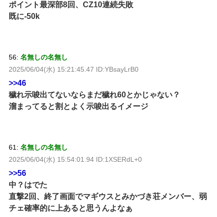
ポイント最深部8回、CZ10連続失敗
既に-50k
56:
名無しの名無し
2025/06/04(水) 15:21:45.47 ID:YBsayLrB0
>>46
穢れ示唆出てないならまだ穢れ60とかじゃない？
溜まってると割とよく示唆出るイメージ
61:
名無しの名無し
2025/06/04(水) 15:54:01.94 ID:1XSERdL+0
>>56
中？はでた
直撃2回、終了画面でマギウスとみかづき荘メンバー、弱
チェ確率的に上あると思うんよなぁ