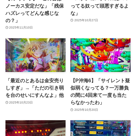
ノーカス安定だな」「残保
ってる奴って頭悪すぎるよ
ハズレってどんな感じな
な」
の？」
2025年10月27日
2025年11月10日
「最近のとあるは金安売り
【P沖海6】「サイレント疑
しすぎ」→「ただの引き弱
似弱くなってる？一万勝負
を台のせいにすんなよ」他
の間に4回来て一度も当た
らなかったわ」
2025年10月23日
2025年10月20日