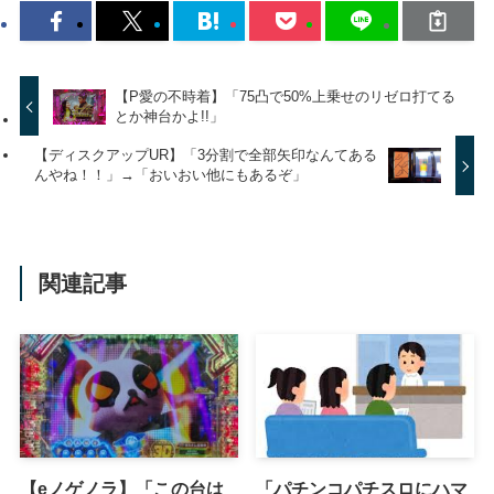
【P愛の不時着】「75凸で50%上乗せのリゼロ打てる
とか神台かよ!!」
【ディスクアップUR】「3分割で全部矢印なんてある
んやね！！」→「おいおい他にもあるぞ」
関連記事
【eノゲノラ】「この台は
「パチンコパチスロにハマ