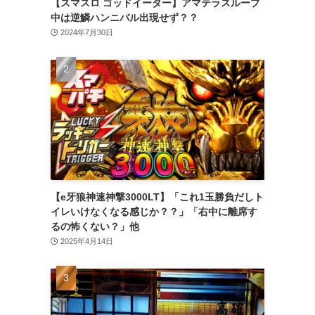
【スマスロ ゴッドイーター】アマテラスループ
中は逆鱗ハンニバル出現せず？？
2024年7月30日
【e牙狼神速神撃3000LT】「これ1玉勝負だしト
イレいけなくなる感じか？？」「右中に離席す
るの怖くない？」他
2025年4月14日