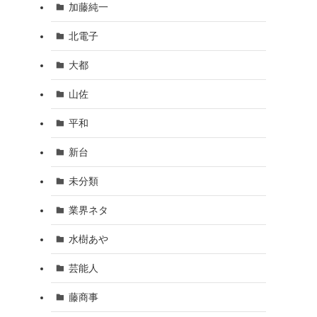
加藤純一
北電子
大都
山佐
平和
新台
未分類
業界ネタ
水樹あや
芸能人
藤商事