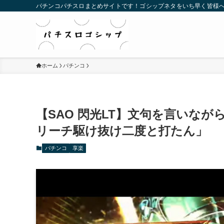
パチンコパチスロまとめサイトです！ゴシップネタをいち早く皆様
ホーム
パチンコ
【SAO 閃光LT】文句を言いな
リーチ駆け抜け二度と打たん」
パチンコ
享楽