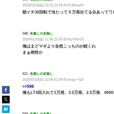
2025/01/10(金) 11:01:23.29 ID:iFUfk1wA0
朝イチ30回転で当たって５万発出てる台あってワ
598:
名無しの名無し
2025/01/10(金) 11:45:22.55 ID:lKyV9VrC0
俺はまどマギより全然こっちのが続くわ
まぁ相性か
621:
名無しの名無し
2025/01/10(金) 22:06:52.09 ID:rycgc+Yp0
>>598
俺もLT4回入れて1万発、3.5万発、2.5万発、4
599:
名無しの名無し