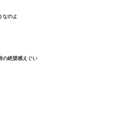
うなのよ
時の絶望感えぐい