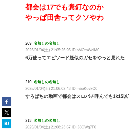
都会は17でも糞釘なのか
やっぱ田舎ってクソやわ
209:
名無しの名無し
2025/01/04(土) 21:05:26.95 ID:bMOmWciM0
6万使ってエピソード疑似のガセをやっと見れた
210:
名無しの名無し
2025/01/04(土) 21:06:02.43 ID:m5bKevkO0
すろぱちの動画で都会はスロパチ呼んでも1k15
213:
名無しの名無し
2025/01/04(土) 21:08:23.67 ID:lJ8OWg7F0