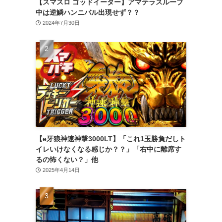
【スマスロ ゴッドイーター】アマテラスループ
中は逆鱗ハンニバル出現せず？？
2024年7月30日
【e牙狼神速神撃3000LT】「これ1玉勝負だしト
イレいけなくなる感じか？？」「右中に離席す
るの怖くない？」他
2025年4月14日