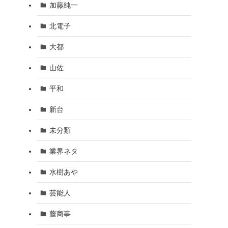
加藤純一
北電子
大都
山佐
平和
新台
未分類
業界ネタ
水樹あや
芸能人
藤商事