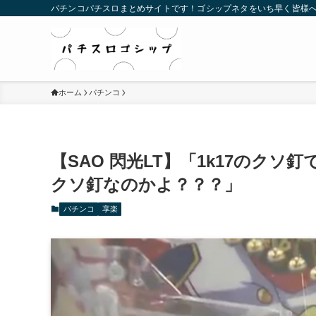
パチンコパチスロまとめサイトです！ゴシップネタをいち早く皆様
ホーム
パチンコ
【SAO 閃光LT】「1k17のクソ
クソ釘なのかよ？？？」
パチンコ
享楽