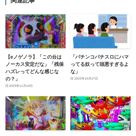
関連記事
【eノゲノラ】「この台は
「パチンコパチスロにハマ
ノーカス安定だな」「残保
ってる奴って頭悪すぎるよ
ハズレってどんな感じな
な」
の？」
2025年10月27日
2025年11月10日