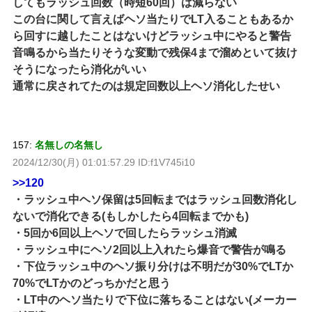
してもラッシュ回数（時短60回）は減らない
この台に関して言えばヘソ当たりでLT入ることもあるか
ら回すに越したことはないけどラッシュ中にやると警告
音鳴るから当たりそうな変動で残保4まで溜めといて抜け
そうになったら消化がいい
通常に戻されてたのは規定回数以上ヘソ消化したせい
157:
名無しの名無し
2024/12/30(月) 01:01:57.29 ID:f1V745i10
>>120
・ラッシュ中ヘソ保留は5回転まではラッシュ回数消化し
ないで消化できる(もしかしたら4回転までかも)
・5回か6回以上ヘソで回したらラッシュ消滅
・ラッシュ中にヘソ2回以上入れたら爆音で警告が鳴る
・下位ラッシュ中のヘソ振り分けは不明だが30%でLTか
70%でLTかのどっちかだと思う
・LT中のヘソ当たりで下位に落ちることはない(メーカー