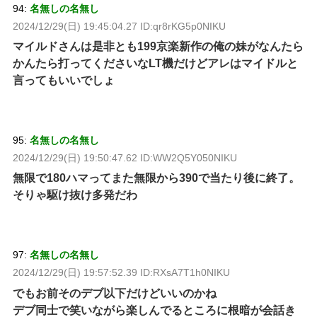
94:
名無しの名無し
2024/12/29(日) 19:45:04.27 ID:qr8rKG5p0NIKU
マイルドさんは是非とも199京楽新作の俺の妹がなんたら
かんたら打ってくださいなLT機だけどアレはマイドルと
言ってもいいでしょ
95:
名無しの名無し
2024/12/29(日) 19:50:47.62 ID:WW2Q5Y050NIKU
無限で180ハマってまた無限から390で当たり後に終了。
そりゃ駆け抜け多発だわ
97:
名無しの名無し
2024/12/29(日) 19:57:52.39 ID:RXsA7T1h0NIKU
でもお前そのデブ以下だけどいいのかね
デブ同士で笑いながら楽しんでるところに根暗が会話き