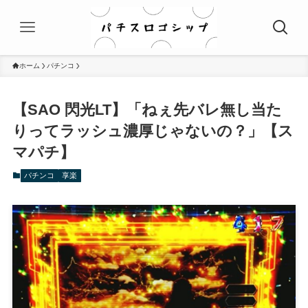
ホーム
パチンコ
【SAO 閃光LT】「ねぇ先バレ無し当た
りってラッシュ濃厚じゃないの？」【ス
マパチ】
パチンコ
享楽