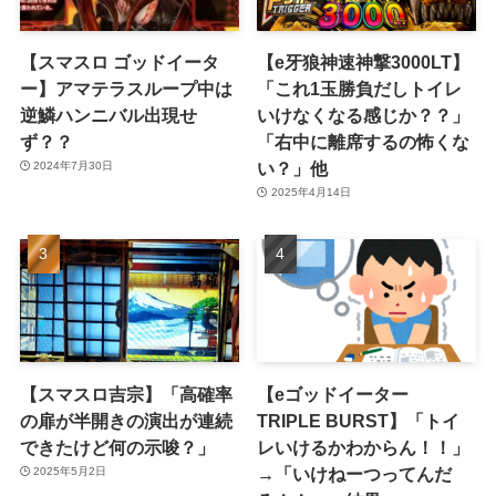
【スマスロ ゴッドイータ
【e牙狼神速神撃3000LT】
ー】アマテラスループ中は
「これ1玉勝負だしトイレ
逆鱗ハンニバル出現せ
いけなくなる感じか？？」
ず？？
「右中に離席するの怖くな
い？」他
2024年7月30日
2025年4月14日
【スマスロ吉宗】「高確率
【eゴッドイーター
の扉が半開きの演出が連続
TRIPLE BURST】「トイ
できたけど何の示唆？」
レいけるかわからん！！」
→「いけねーつってんだ
2025年5月2日