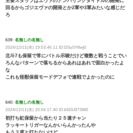
主要スタッフはエヴァのナンバリングタイトルの開発に
回るからゴジエヴァの開発とか2軍や3軍みたいな感じだ
ろ
639:
名無しの名無し
2024/12/11(水) 19:53:46.11 ID:DSuSY8wj0
北斗7も保留で常にバトル示唆だけど複数と戦うことでい
ろんなパターンで落ちるからあれはあれで面白かったよ
な
これも怪獣保留モードデフォで連戦でよかったのに
640:
名無しの名無し
2024/12/11(水) 20:04:17.40 ID:b5DU97SM0
初打ち虹保留から当たり２５連チャン
ラッキートリガーなんかいらんかったんや
もう２度と打たないけど