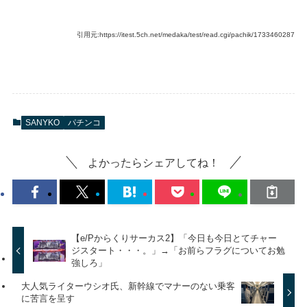
引用元:https://itest.5ch.net/medaka/test/read.cgi/pachik/1733460287
SANYKO
パチンコ
よかったらシェアしてね！
【e/Pからくりサーカス2】「今日も今日とてチャー
ジスタート・・・。」→「お前らフラグについてお勉
強しろ」
大人気ライターウシオ氏、新幹線でマナーのない乗客
に苦言を呈す