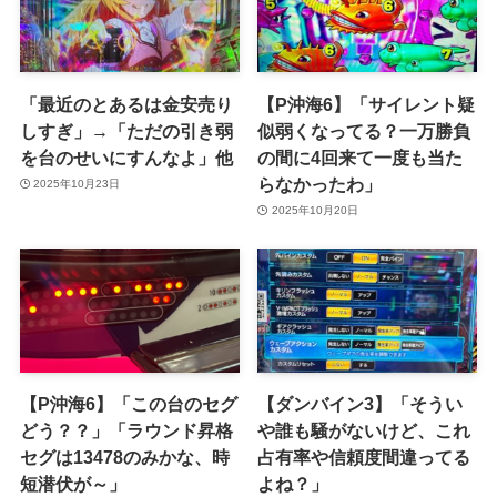
「最近のとあるは金安売り
【P沖海6】「サイレント疑
しすぎ」→「ただの引き弱
似弱くなってる？一万勝負
を台のせいにすんなよ」他
の間に4回来て一度も当た
らなかったわ」
2025年10月23日
2025年10月20日
【P沖海6】「この台のセグ
【ダンバイン3】「そうい
どう？？」「ラウンド昇格
や誰も騒がないけど、これ
セグは13478のみかな、時
占有率や信頼度間違ってる
短潜伏が～」
よね？」