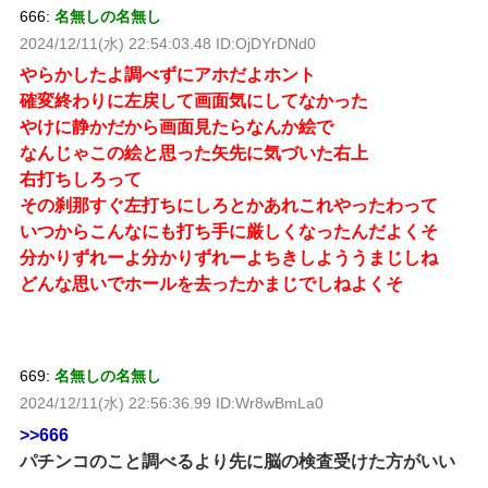
666:
名無しの名無し
2024/12/11(水) 22:54:03.48 ID:OjDYrDNd0
やらかしたよ調べずにアホだよホント
確変終わりに左戻して画面気にしてなかった
やけに静かだから画面見たらなんか絵で
なんじゃこの絵と思った矢先に気づいた右上
右打ちしろって
その刹那すぐ左打ちにしろとかあれこれやったわって
いつからこんなにも打ち手に厳しくなったんだよくそ
分かりずれーよ分かりずれーよちきしよううまじしね
どんな思いでホールを去ったかまじでしねよくそ
669:
名無しの名無し
2024/12/11(水) 22:56:36.99 ID:Wr8wBmLa0
>>666
パチンコのこと調べるより先に脳の検査受けた方がいい