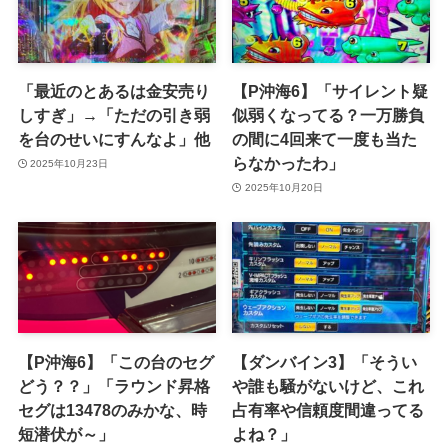
「最近のとあるは金安売り
【P沖海6】「サイレント疑
しすぎ」→「ただの引き弱
似弱くなってる？一万勝負
を台のせいにすんなよ」他
の間に4回来て一度も当た
らなかったわ」
2025年10月23日
2025年10月20日
【P沖海6】「この台のセグ
【ダンバイン3】「そうい
どう？？」「ラウンド昇格
や誰も騒がないけど、これ
セグは13478のみかな、時
占有率や信頼度間違ってる
短潜伏が～」
よね？」