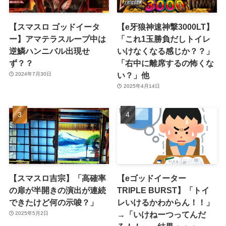
【スマスロ ゴッドイータ
【e牙狼神速神撃3000LT】
ー】アマテラスループ中は
「これ1玉勝負だしトイレ
逆鱗ハンニバル出現せ
いけなくなる感じか？？」
ず？？
「右中に離席するの怖くな
い？」他
2024年7月30日
2025年4月14日
【スマスロ吉宗】「高確率
【eゴッドイーター
の扉が半開きの演出が連続
TRIPLE BURST】「トイ
できたけど何の示唆？」
レいけるかわからん！！」
→「いけねーつってんだ
2025年5月2日