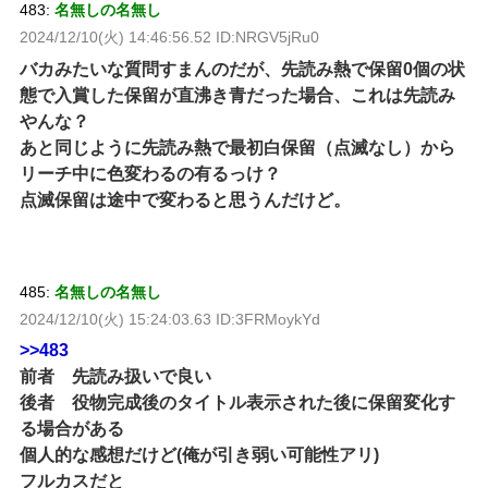
483:
名無しの名無し
2024/12/10(火) 14:46:56.52 ID:NRGV5jRu0
バカみたいな質問すまんのだが、先読み熱で保留0個の状
態で入賞した保留が直沸き青だった場合、これは先読み
やんな？
あと同じように先読み熱で最初白保留（点滅なし）から
リーチ中に色変わるの有るっけ？
点滅保留は途中で変わると思うんだけど。
485:
名無しの名無し
2024/12/10(火) 15:24:03.63 ID:3FRMoykYd
>>483
前者 先読み扱いで良い
後者 役物完成後のタイトル表示された後に保留変化す
る場合がある
個人的な感想だけど(俺が引き弱い可能性アリ)
フルカスだと