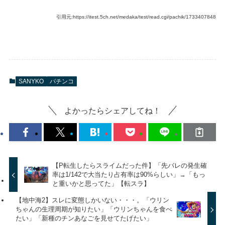
引用元:https://itest.5ch.net/medaka/test/read.cgi/pachik/1733407848
SANYKO
パチンコ
よかったらシェアしてね！
【P転生したらスライムだった件】「先バレの発生確
率は1/142で大当たり占有率は90%らしい」→「もっ
と重いかと思ってた」【転スラ】
【地中海2】スレに変態しかいない・・・。「ウリン
ちゃんの生理周期が知りたい」「ウリンちゃんを食べ
たい」「新種のチンあなごを見せてたげたい」