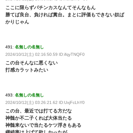
ここに限らずパチンカスなんてそんなもん
勝てば良台、負ければ糞台。まとに評価もできない奴ば
かりじゃん
491:
名無しの名無し
2024/10/12(土) 02:16:50.59 ID:ifqyTNQF0
この台そんなに悪くない
打感カラットみたい
493:
名無しの名無し
2024/10/12(土) 03:26:21.62 ID:UxjFcLhY0
この台、最近では打てる方だな
神髄か不二子くれば大体当たる
神髄来ないで当たるケツ浮きもある
継続率は上げて欲しかったが、、、