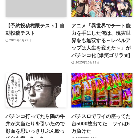
【予約投稿権限テスト】自
アニメ「異世界でチート能
動投稿テスト
力を手にした俺は、現実世
界をも無双する～レベルア
2026年3月22日
ップは人生を変えた～」が
パチンコ化 [爆笑ゴリラ★]
2025年10月31日
パチンコ打ってたら隣の牛
パチスロでワイの座ってた
丼が大当たりを引いたので
台5000枚出てた ワイは6
顔面を思いっきりぶん殴っ
万負けた