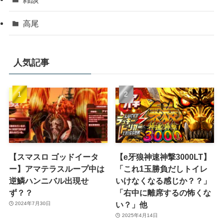
高尾
人気記事
【スマスロ ゴッドイータ
【e牙狼神速神撃3000LT】
ー】アマテラスループ中は
「これ1玉勝負だしトイレ
逆鱗ハンニバル出現せ
いけなくなる感じか？？」
ず？？
「右中に離席するの怖くな
い？」他
2024年7月30日
2025年4月14日