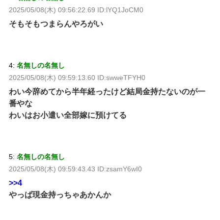
2025/05/08(木) 09:56:22.69 ID:lYQ1JoCM0
そもそもつまらんやろがい
4:
名無しの名無し
2025/05/08(木) 09:59:13.60 ID:swweTFYH0
わい今辞めてから半年経ったけど結局金持たないのが一
番やな
わいはお小遣い全部嫁に預けてる
5:
名無しの名無し
2025/05/08(木) 09:59:43.43 ID:zsamY6wI0
>>4
やっぱ現金持っちゃあかんか