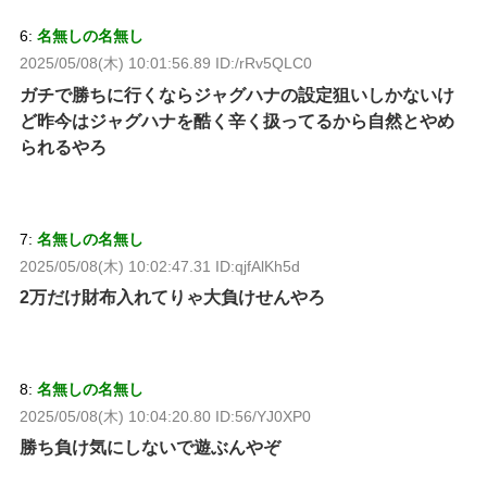
6:
名無しの名無し
2025/05/08(木) 10:01:56.89 ID:/rRv5QLC0
ガチで勝ちに行くならジャグハナの設定狙いしかないけ
ど昨今はジャグハナを酷く辛く扱ってるから自然とやめ
られるやろ
7:
名無しの名無し
2025/05/08(木) 10:02:47.31 ID:qjfAlKh5d
2万だけ財布入れてりゃ大負けせんやろ
8:
名無しの名無し
2025/05/08(木) 10:04:20.80 ID:56/YJ0XP0
勝ち負け気にしないで遊ぶんやぞ