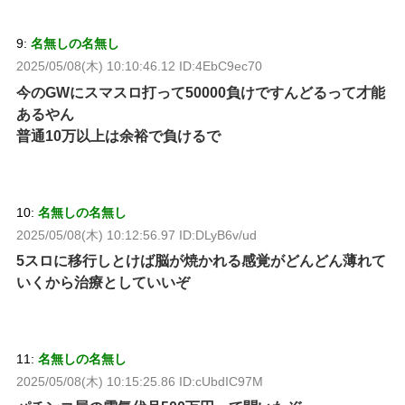
9:
名無しの名無し
2025/05/08(木) 10:10:46.12 ID:4EbC9ec70
今のGWにスマスロ打って50000負けですんどるって才能
あるやん
普通10万以上は余裕で負けるで
10:
名無しの名無し
2025/05/08(木) 10:12:56.97 ID:DLyB6v/ud
5スロに移行しとけば脳が焼かれる感覚がどんどん薄れて
いくから治療としていいぞ
11:
名無しの名無し
2025/05/08(木) 10:15:25.86 ID:cUbdIC97M