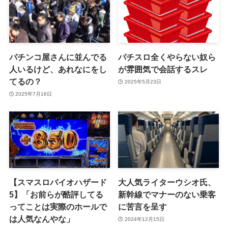
パチンコ屋さんに並んでる
パチスロ全くやらない奴ら
人いるけど、あれなにをし
が雰囲気で会話するスレ
てるの？
2025年5月23日
2025年7月16日
【スマスロバイオハザード
大人気ライターウシオ氏、
5】「お前らが酷評してる
新幹線でマナーのない乗客
ってことは実際のホールで
に苦言を呈す
は人気なんやな」
2024年12月15日