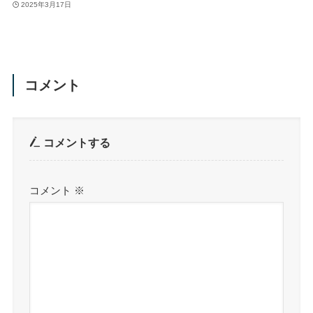
2025年3月17日
コメント
コメントする
コメント
※