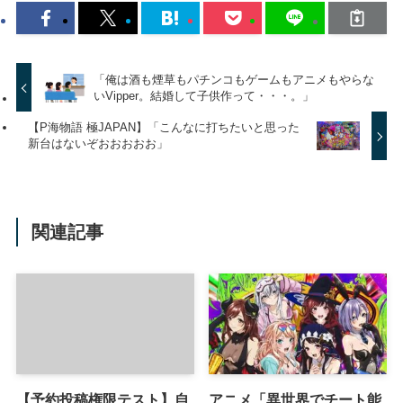
「俺は酒も煙草もパチンコもゲームもアニメもやらな
いVipper。結婚して子供作って・・・。」
【P海物語 極JAPAN】「こんなに打ちたいと思った
新台はないぞおおおおお」
関連記事
【予約投稿権限テスト】自
アニメ「異世界でチート能