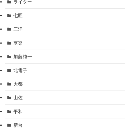
ライター
七匠
三洋
享楽
加藤純一
北電子
大都
山佐
平和
新台