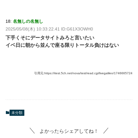
18:
名無しの名無し
2025/05/08(木) 10:33:22.41 ID:G61X3OWH0
下手くそにデータサイトみろと言いたい
イベ日に朝から並んで座る限りトータル負けはない
引用元:https://itest.5ch.net/nova/test/read.cgi/livegalileo/1746665724
未分類
よかったらシェアしてね！