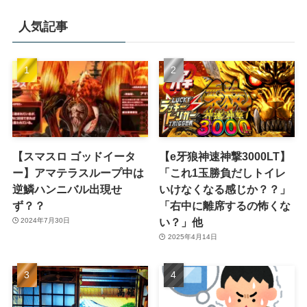
人気記事
【スマスロ ゴッドイータ
【e牙狼神速神撃3000LT】
ー】アマテラスループ中は
「これ1玉勝負だしトイレ
逆鱗ハンニバル出現せ
いけなくなる感じか？？」
ず？？
「右中に離席するの怖くな
い？」他
2024年7月30日
2025年4月14日