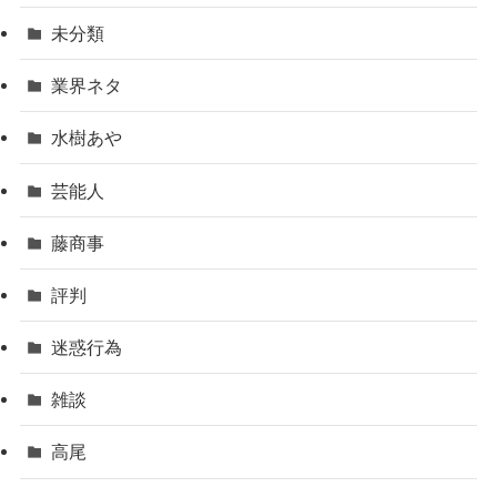
未分類
業界ネタ
水樹あや
芸能人
藤商事
評判
迷惑行為
雑談
高尾