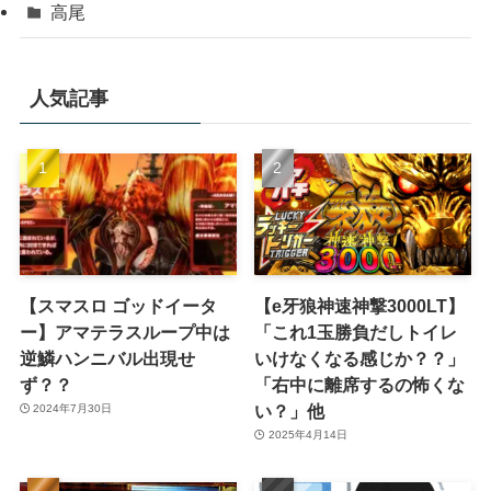
高尾
人気記事
【スマスロ ゴッドイータ
【e牙狼神速神撃3000LT】
ー】アマテラスループ中は
「これ1玉勝負だしトイレ
逆鱗ハンニバル出現せ
いけなくなる感じか？？」
ず？？
「右中に離席するの怖くな
い？」他
2024年7月30日
2025年4月14日