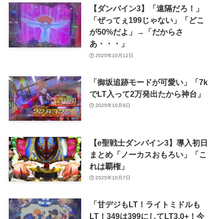
【ダンバイン3】「遠隔だろ！」
「ぜってぇ199じゃない」「どこ
が50%だよ」→「だからさ
あ・・・」
2025年10月12日
「御坂追跡モードが可愛い」「7k
でLT入って2万発出たから神台」
2025年10月9日
【e聖戦士ダンバイン3】導入初日
まとめ「ノーカスおもろい」「こ
れは覇権」
2025年10月7日
「甘デジもLT！ライトミドルも
LT！349は399にしてLT3.0+！今