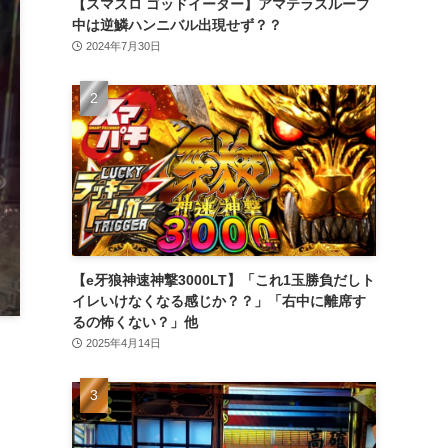
【スマスロ ゴッドイーター】アマテラスループ
中は逆鱗ハンニバル出現せず？？
2024年7月30日
【e牙狼神速神撃3000LT】「これ1玉勝負だしト
イレいけなくなる感じか？？」「右中に離席す
るの怖くない？」他
2025年4月14日