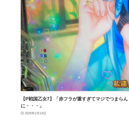
【P戦国乙女7】「赤フラが重すぎてマジでつまら
に・・・」
2025年2月14日