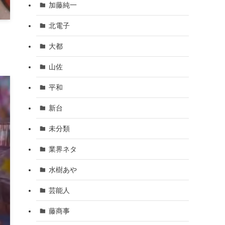
加藤純一
北電子
大都
山佐
平和
新台
未分類
業界ネタ
水樹あや
芸能人
藤商事