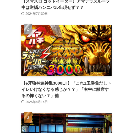
【スマスロ ゴッドイーター】アマテラスループ
中は逆鱗ハンニバル出現せず？？
2024年7月30日
【e牙狼神速神撃3000LT】「これ1玉勝負だしト
イレいけなくなる感じか？？」「右中に離席す
るの怖くない？」他
2025年4月14日