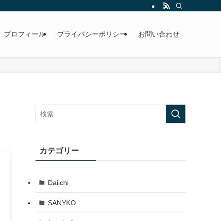
プロフィール
プライバシーポリシー
お問い合わせ
カテゴリー
Daiichi
SANYKO