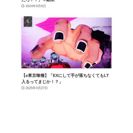
2024年9月8日
【e東京喰種】「EXにして手が落ちなくてもLT
入るってまじか！？」
2025年4月27日