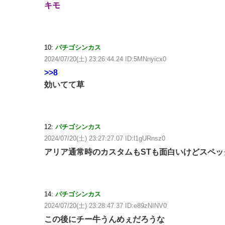
キモ
10:
パチゴシンカス
2024/07/20(土) 23:26:44.24 ID:5MNnyicx0
>>8
効いてて草
12:
パチゴシンカス
2024/07/20(土) 23:27:27.07 ID:l1gURnsz0
アリア通常時のカスタムもSTも面白いけどスペッ
14:
パチゴシンカス
2024/07/20(土) 23:28:47.37 ID:e89zNINV0
この後にチー牛うんめぇだろうな