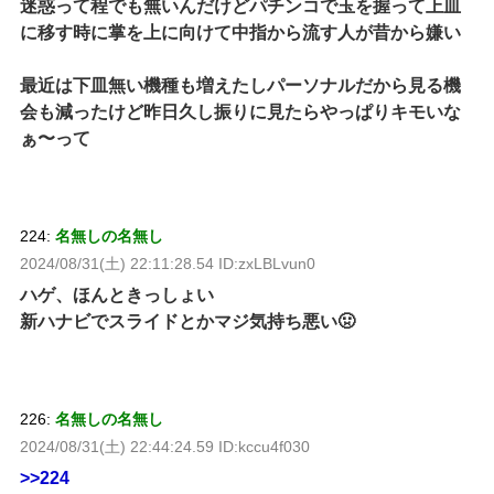
迷惑って程でも無いんだけどパチンコで玉を握って上皿
に移す時に掌を上に向けて中指から流す人が昔から嫌い
最近は下皿無い機種も増えたしパーソナルだから見る機
会も減ったけど昨日久し振りに見たらやっぱりキモいな
ぁ〜って
224:
名無しの名無し
2024/08/31(土) 22:11:28.54 ID:zxLBLvun0
ハゲ、ほんときっしょい
新ハナビでスライドとかマジ気持ち悪い🤢
226:
名無しの名無し
2024/08/31(土) 22:44:24.59 ID:kccu4f030
>>224