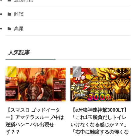
雑談
高尾
人気記事
【スマスロ ゴッドイータ
【e牙狼神速神撃3000LT】
ー】アマテラスループ中は
「これ1玉勝負だしトイレ
逆鱗ハンニバル出現せ
いけなくなる感じか？？」
ず？？
「右中に離席するの怖くな