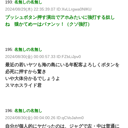
193:
名無しの名無し
2024/08/29(木) 22:35:39.07 ID:XvLLrgwa0NIKU
プッシュボタン押す演出でアホみたいに強打する奴し
ね 猿かてめーはバァンッ！（クソ強打）
195:
名無しの名無し
2024/08/30(金) 00:00:57.33 ID:FZbLiJpv0
最近の若いヤツも海の島にいる年配客よろしくボタンを
必死に押すから驚き
いや大体分かるでしょうよ
スマホスライド君
196:
名無しの名無し
2024/08/30(金) 00:04:00.26 ID:qCVoJahm0
自分が個人的にヤだったのは、ジャグで左・中は普通に