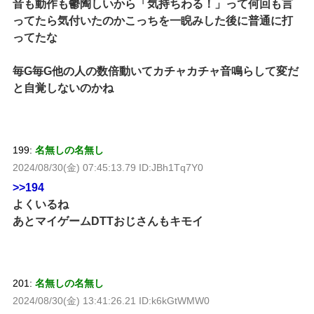
音も動作も鬱陶しいから「気持ちわる！」って何回も言
ってたら気付いたのかこっちを一睨みした後に普通に打
ってたな
毎G毎G他の人の数倍動いてカチャカチャ音鳴らして変だ
と自覚しないのかね
199:
名無しの名無し
2024/08/30(金) 07:45:13.79 ID:JBh1Tq7Y0
>>194
よくいるね
あとマイゲームDTTおじさんもキモイ
201:
名無しの名無し
2024/08/30(金) 13:41:26.21 ID:k6kGtWMW0