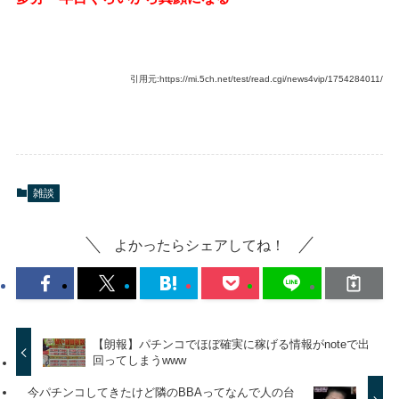
引用元:https://mi.5ch.net/test/read.cgi/news4vip/1754284011/
雑談
よかったらシェアしてね！
【朗報】パチンコでほぼ確実に稼げる情報がnoteで出
回ってしまうwww
今パチンコしてきたけど隣のBBAってなんで人の台