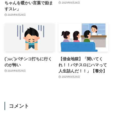
ちゃんを暖かい言葉で励ま
2025年8月26日
すスレ」
2025年8月26日
(´;ω;`)パチンコ打ちに行く
【借金地獄】「聞いてく
のが怖い
れ！！パチスロにハマって
人生詰んだ！！」【養分】
2025年8月25日
2025年8月25日
コメント