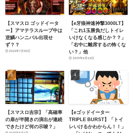
【スマスロ ゴッドイータ
【e牙狼神速神撃3000LT】
ー】アマテラスループ中は
「これ1玉勝負だしトイレ
逆鱗ハンニバル出現せ
いけなくなる感じか？？」
ず？？
「右中に離席するの怖くな
い？」他
2024年7月30日
2025年4月14日
【スマスロ吉宗】「高確率
【eゴッドイーター
の扉が半開きの演出が連続
TRIPLE BURST】「トイ
できたけど何の示唆？」
レいけるかわからん！！」
2025年5月2日