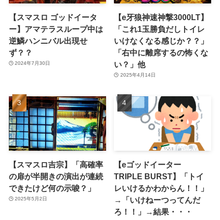
【スマスロ ゴッドイータ
【e牙狼神速神撃3000LT】
ー】アマテラスループ中は
「これ1玉勝負だしトイレ
逆鱗ハンニバル出現せ
いけなくなる感じか？？」
ず？？
「右中に離席するの怖くな
い？」他
2024年7月30日
2025年4月14日
【スマスロ吉宗】「高確率
【eゴッドイーター
の扉が半開きの演出が連続
TRIPLE BURST】「トイ
できたけど何の示唆？」
レいけるかわからん！！」
→「いけねーつってんだ
2025年5月2日
ろ！！」→結果・・・