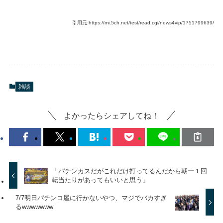
引用元:https://mi.5ch.net/test/read.cgi/news4vip/1751799639/
雑談
よかったらシェアしてね！
「パチンカスだがこれだけ打ってるんだから朝一１回
転当たりがあってもいいと思う」
7/7明日パチンコ屋に行かないやつ、マジでバカすぎ
るwwwwwww