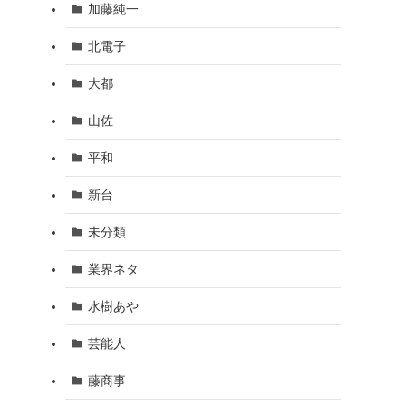
加藤純一
北電子
大都
山佐
平和
新台
未分類
業界ネタ
水樹あや
芸能人
藤商事