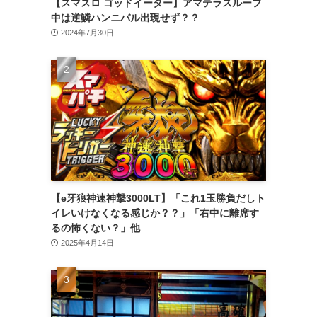
【スマスロ ゴッドイーター】アマテラスループ
中は逆鱗ハンニバル出現せず？？
2024年7月30日
【e牙狼神速神撃3000LT】「これ1玉勝負だしト
イレいけなくなる感じか？？」「右中に離席す
るの怖くない？」他
2025年4月14日