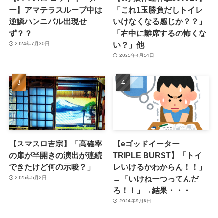
ー】アマテラスループ中は
「これ1玉勝負だしトイレ
逆鱗ハンニバル出現せ
いけなくなる感じか？？」
ず？？
「右中に離席するの怖くな
い？」他
2024年7月30日
2025年4月14日
【スマスロ吉宗】「高確率
【eゴッドイーター
の扉が半開きの演出が連続
TRIPLE BURST】「トイ
できたけど何の示唆？」
レいけるかわからん！！」
→「いけねーつってんだ
2025年5月2日
ろ！！」→結果・・・
2024年9月8日