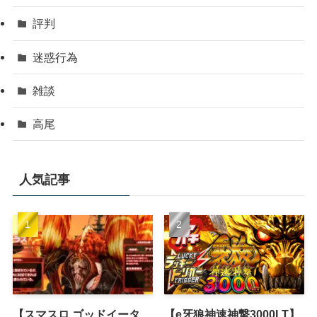
評判
迷惑行為
雑談
高尾
人気記事
【スマスロ ゴッドイータ
【e牙狼神速神撃3000LT】