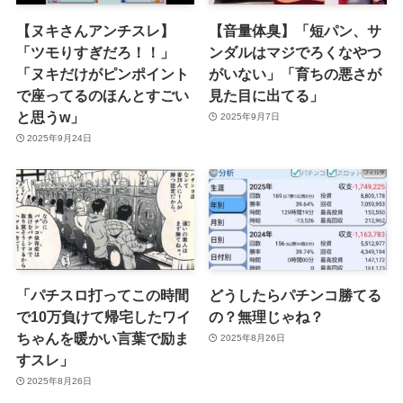
【ヌキさんアンチスレ】
【音量体臭】「短パン、サ
「ツモりすぎだろ！！」
ンダルはマジでろくなやつ
「ヌキだけがピンポイント
がいない」「育ちの悪さが
で座ってるのほんとすごい
見た目に出てる」
と思うw」
2025年9月7日
2025年9月24日
「パチスロ打ってこの時間
どうしたらパチンコ勝てる
で10万負けて帰宅したワイ
の？無理じゃね？
ちゃんを暖かい言葉で励ま
2025年8月26日
すスレ」
2025年8月26日