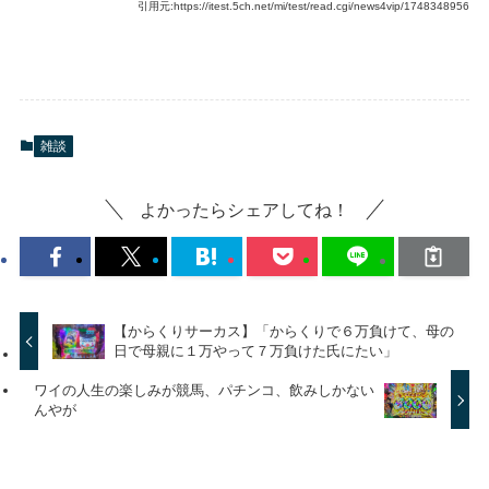
引用元:https://itest.5ch.net/mi/test/read.cgi/news4vip/1748348956
雑談
よかったらシェアしてね！
【からくりサーカス】「からくりで６万負けて、母の
日で母親に１万やって７万負けた氏にたい」
ワイの人生の楽しみが競馬、パチンコ、飲みしかない
んやが