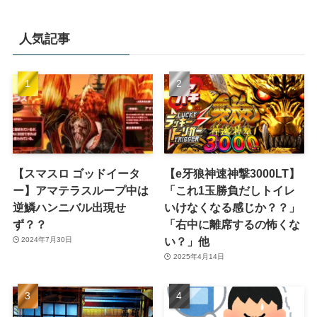
人気記事
【スマスロ ゴッドイータ
【e牙狼神速神撃3000LT】
ー】アマテラスループ中は
「これ1玉勝負だしトイレ
逆鱗ハンニバル出現せ
いけなくなる感じか？？」
ず？？
「右中に離席するの怖くな
い？」他
2024年7月30日
2025年4月14日