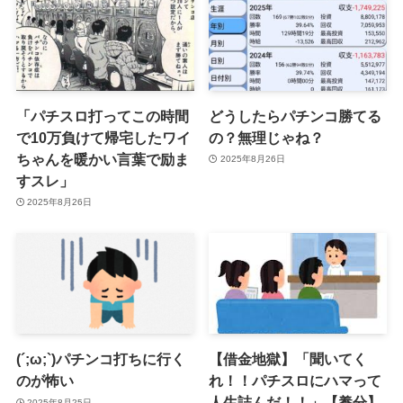
「パチスロ打ってこの時間
どうしたらパチンコ勝てる
で10万負けて帰宅したワイ
の？無理じゃね？
ちゃんを暖かい言葉で励ま
2025年8月26日
すスレ」
2025年8月26日
(´;ω;`)パチンコ打ちに行く
【借金地獄】「聞いてく
のが怖い
れ！！パチスロにハマって
人生詰んだ！！」【養分】
2025年8月25日