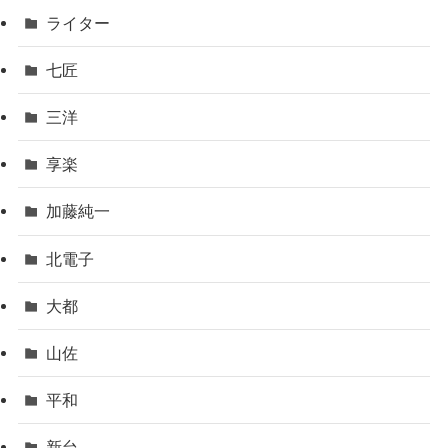
ライター
七匠
三洋
享楽
加藤純一
北電子
大都
山佐
平和
新台