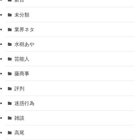
未分類
業界ネタ
水樹あや
芸能人
藤商事
評判
迷惑行為
雑談
高尾