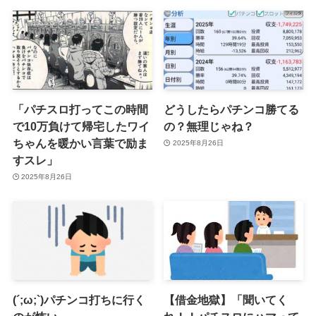
「パチスロ打ってこの時間
どうしたらパチンコ勝てる
で10万負けて帰宅したワイ
の？無理じゃね？
ちゃんを暖かい言葉で励ま
2025年8月26日
すスレ」
2025年8月26日
(´;ω;`)パチンコ打ちに行く
【借金地獄】「聞いてく