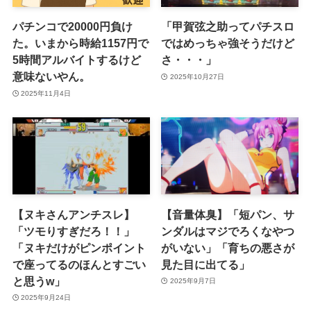
パチンコで20000円負け
「甲賀弦之助ってパチスロ
た。いまから時給1157円で
ではめっちゃ強そうだけど
5時間アルバイトするけど
さ・・・」
意味ないやん。
2025年10月27日
2025年11月4日
【ヌキさんアンチスレ】
【音量体臭】「短パン、サ
「ツモりすぎだろ！！」
ンダルはマジでろくなやつ
「ヌキだけがピンポイント
がいない」「育ちの悪さが
で座ってるのほんとすごい
見た目に出てる」
と思うw」
2025年9月7日
2025年9月24日