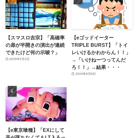
【スマスロ吉宗】「高確率
【eゴッドイーター
の扉が半開きの演出が連続
TRIPLE BURST】「トイ
できたけど何の示唆？」
レいけるかわからん！！」
→「いけねーつってんだ
2025年5月2日
ろ！！」→結果・・・
2024年9月8日
【e東京喰種】「EXにして
手が落ちなくてもLT入るっ