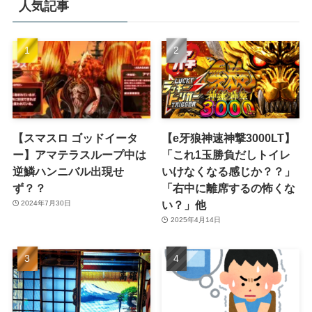
人気記事
【スマスロ ゴッドイータ
【e牙狼神速神撃3000LT】
ー】アマテラスループ中は
「これ1玉勝負だしトイレ
逆鱗ハンニバル出現せ
いけなくなる感じか？？」
ず？？
「右中に離席するの怖くな
い？」他
2024年7月30日
2025年4月14日