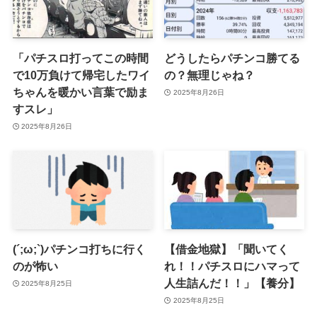
「パチスロ打ってこの時間
どうしたらパチンコ勝てる
で10万負けて帰宅したワイ
の？無理じゃね？
ちゃんを暖かい言葉で励ま
2025年8月26日
すスレ」
2025年8月26日
(´;ω;`)パチンコ打ちに行く
【借金地獄】「聞いてく
のが怖い
れ！！パチスロにハマって
人生詰んだ！！」【養分】
2025年8月25日
2025年8月25日