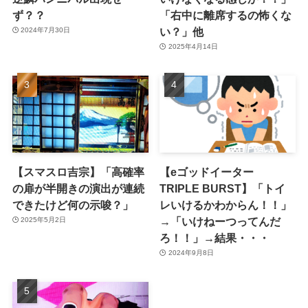
ず？？
「右中に離席するの怖くな
い？」他
2024年7月30日
2025年4月14日
【スマスロ吉宗】「高確率
【eゴッドイーター
の扉が半開きの演出が連続
TRIPLE BURST】「トイ
できたけど何の示唆？」
レいけるかわからん！！」
→「いけねーつってんだ
2025年5月2日
ろ！！」→結果・・・
2024年9月8日