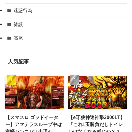
迷惑行為
雑談
高尾
人気記事
【スマスロ ゴッドイータ
【e牙狼神速神撃3000LT】
ー】アマテラスループ中は
「これ1玉勝負だしトイレ
逆鱗ハンニバル出現せ
いけなくなる感じか？？」