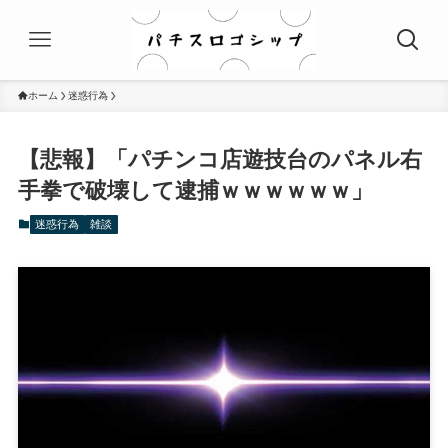
ホーム
迷惑行為
【悲報】「パチンコ店遊技台のパネル右
手拳で破壊して逮捕ｗｗｗｗｗｗ」
迷惑行為
雑談