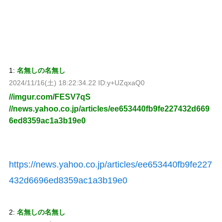
1:
名無しの名無し
2024/11/16(土) 18:22:34.22 ID:y+UZqxaQ0
//imgur.com/FESV7qS
//news.yahoo.co.jp/articles/ee653440fb9fe227432d669
6ed8359ac1a3b19e0
https://news.yahoo.co.jp/articles/ee653440fb9fe227
432d6696ed8359ac1a3b19e0
2:
名無しの名無し