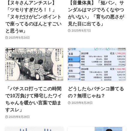
【ヌキさんアンチスレ】
【音量体臭】「短パン、サ
「ツモりすぎだろ！！」
ンダルはマジでろくなやつ
「ヌキだけがピンポイント
がいない」「育ちの悪さが
で座ってるのほんとすごい
見た目に出てる」
と思うw」
2025年9月7日
2025年9月24日
「パチスロ打ってこの時間
どうしたらパチンコ勝てる
で10万負けて帰宅したワイ
の？無理じゃね？
ちゃんを暖かい言葉で励ま
2025年8月26日
すスレ」
2025年8月26日