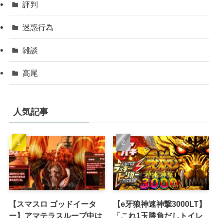
評判
迷惑行為
雑談
高尾
人気記事
【スマスロ ゴッドイータ
【e牙狼神速神撃3000LT】
ー】アマテラスループ中は
「これ1玉勝負だしトイレ