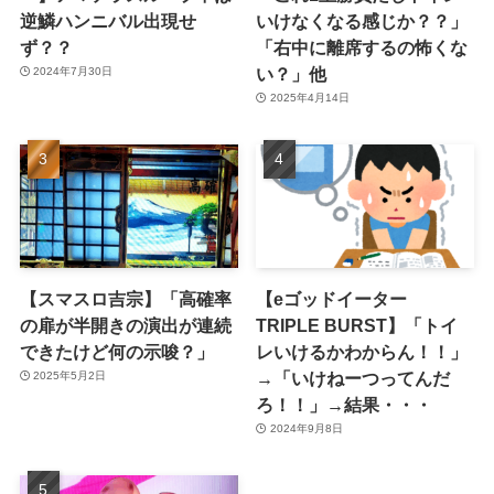
逆鱗ハンニバル出現せ
いけなくなる感じか？？」
ず？？
「右中に離席するの怖くな
い？」他
2024年7月30日
2025年4月14日
【スマスロ吉宗】「高確率
【eゴッドイーター
の扉が半開きの演出が連続
TRIPLE BURST】「トイ
できたけど何の示唆？」
レいけるかわからん！！」
→「いけねーつってんだ
2025年5月2日
ろ！！」→結果・・・
2024年9月8日