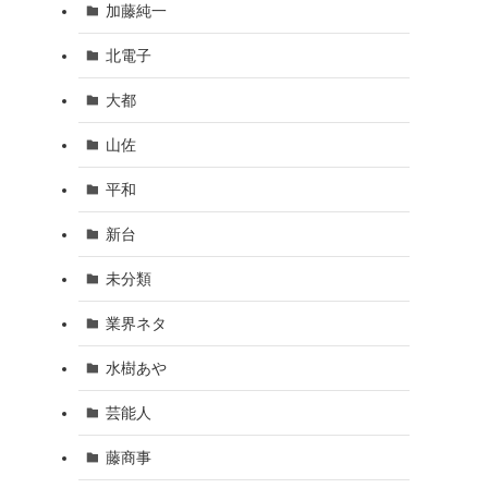
加藤純一
北電子
大都
山佐
平和
新台
未分類
業界ネタ
水樹あや
芸能人
藤商事