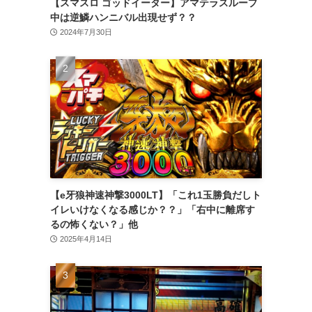
【スマスロ ゴッドイーター】アマテラスループ
中は逆鱗ハンニバル出現せず？？
2024年7月30日
【e牙狼神速神撃3000LT】「これ1玉勝負だしト
イレいけなくなる感じか？？」「右中に離席す
るの怖くない？」他
2025年4月14日