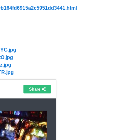
939b164fd6915a2c5951dd3441.html
YG.jpg
O.jpg
z.jpg
TR.jpg