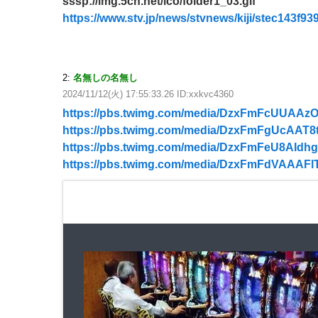
sssp://img.5ch.net/ico/folder1_03.gif
https://www.stv.jp/news/stvnews/kiji/stec143f
2:
名無しの名無し
2024/11/12(火) 17:55:33.26 ID:xxkvc4360
https://pbs.twimg.com/media/DzxFmFcUUAAzO
https://pbs.twimg.com/media/DzxFmFgUcAAT8t
https://pbs.twimg.com/media/DzxFmFeU8AIdhg
https://pbs.twimg.com/media/DzxFmFdVAAAFl