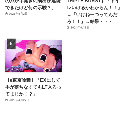
の扉が半開きの演出が連続
TRIPLE BURST】「トイ
できたけど何の示唆？」
レいけるかわからん！！」
→「いけねーつってんだ
2025年5月2日
ろ！！」→結果・・・
2024年9月8日
【e東京喰種】「EXにして
手が落ちなくてもLT入るっ
てまじか！？」
2025年4月27日