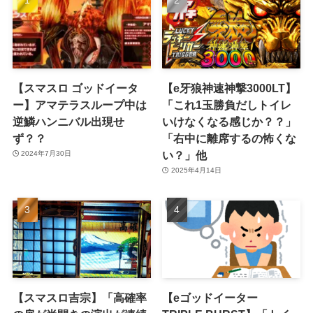
【スマスロ ゴッドイータ
【e牙狼神速神撃3000LT】
ー】アマテラスループ中は
「これ1玉勝負だしトイレ
逆鱗ハンニバル出現せ
いけなくなる感じか？？」
ず？？
「右中に離席するの怖くな
い？」他
2024年7月30日
2025年4月14日
【スマスロ吉宗】「高確率
【eゴッドイーター