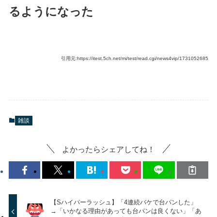
るようになった
引用元:https://itest.5ch.net/mi/test/read.cgi/news4vip/1731052685
雑談
よかったらシェアしてね！
【Sハイパーラッシュ】「4連続バケで台パンした」
→「いかなる理由があっても台パンは良くない」「あ