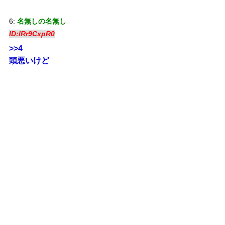
6:
名無しの名無し
ID:lRr9CxpR0
>>4
頭悪いけど