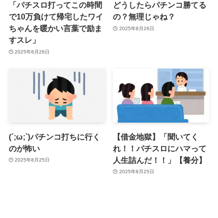
「パチスロ打ってこの時間
どうしたらパチンコ勝てる
で10万負けて帰宅したワイ
の？無理じゃね？
ちゃんを暖かい言葉で励ま
2025年8月26日
すスレ」
2025年8月26日
(´;ω;`)パチンコ打ちに行く
【借金地獄】「聞いてく
のが怖い
れ！！パチスロにハマって
人生詰んだ！！」【養分】
2025年8月25日
2025年8月25日