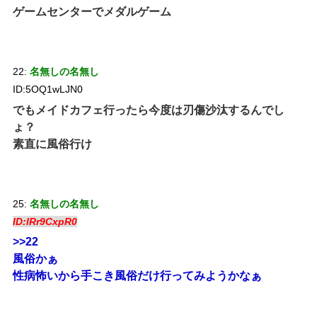
ゲームセンターでメダルゲーム
22:
名無しの名無し
ID:5OQ1wLJN0
でもメイドカフェ行ったら今度は刃傷沙汰するんでし
ょ？
素直に風俗行け
25:
名無しの名無し
ID:lRr9CxpR0
>>22
風俗かぁ
性病怖いから手こき風俗だけ行ってみようかなぁ