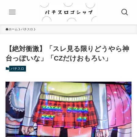
ホーム
パチスロ
【絶対衝激】「スレ見る限りどうやら神
台っぽいな」「CZだけおもろい」
パチスロ