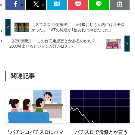
【スマスロ 絶対衝激】「5号機おじさん的にはオモロ
かった」「ATの純増が1枚あれば神台だった」
【絶対衝激】「この台完走恩恵とかあるのかね？
2000枚出せるビジョンが浮かばんが」
関連記事
「パチンコパチスロにハマ
「パチスロで投資とか言う