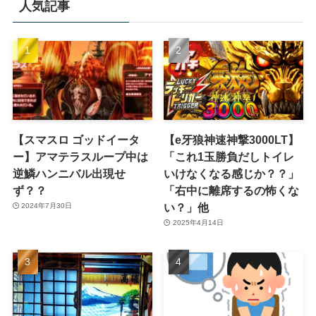
人気記事
【スマスロ ゴッドイータ
【e牙狼神速神撃3000LT】
ー】アマテラスループ中は
「これ1玉勝負だしトイレ
逆鱗ハンニバル出現せ
いけなくなる感じか？？」
ず？？
「右中に離席するの怖くな
い？」他
2024年7月30日
2025年4月14日