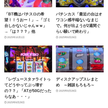
「BT機はパチスロの希
パチンカス「最近の台はオ
望！！うおー！」→「ゴミ
ワコン感半端ないなまじ
台しかないじゃんｗｗ」
で。何が出ようが2週間ぐ
→「は？？？」他
らい騒いで終わり」
2025年10月1日
2025年9月29日
「レヴュースタァライトっ
ディスクアップスレまと
てどうやってぶっ壊す
め ～雑談もろもろ～
の？？」「ATが50Gだった
2025年9月28日
らなあ・・・」
2025年9月29日