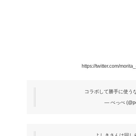
https://twitter.com/mor
コラボして勝手に使うなテ
— ぺっぺ (@pe
よしきさんは回し