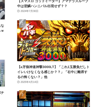
【スマスロ ゴッドイーター】アマテラスループ
中は逆鱗ハンニバル出現せず？？
2024年7月30日
名な
るｗ
【e牙狼神速神撃3000LT】「これ1玉勝負だしト
イレいけなくなる感じか？？」「右中に離席す
るの怖くない？」他
2025年4月14日
パチ