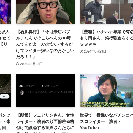
ら約3
【石川典行】「今は来店バブ
【悲報】ハナハナ専業で有
させて
ル、なんでそこらへんのJD呼
もり田さん、銀行強盗をす
【リ
んでんだよ！Xでポストするだ
ｗｗｗｗ
けでライター扱いなのおかしい
2024年8月23日
だろ！！」
2024年8月24日
パンツ
【朗報】フェアリンさん、女性
世界で一番嫌いなパチンコ
ント来
ライター・演者の顔面偏差値格
スロライター・演者・
り回
付けで議論する童貞さんたちに
YouTuber