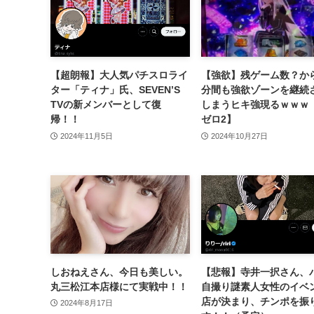
【超朗報】大人気パチスロライ
【強欲】残ゲーム数？か
ター「ティナ」氏、SEVEN’S
分間も強欲ゾーンを継続
TVの新メンバーとして復
しまうヒキ強現るｗｗｗ 
帰！！
ゼロ2】
2024年11月5日
2024年10月27日
しおねえさん、今日も美しい。
【悲報】寺井一択さん、
丸三松江本店様にて実戦中！！
自撮り謎素人女性のイベ
店が決まり、チンポを振
2024年8月17日