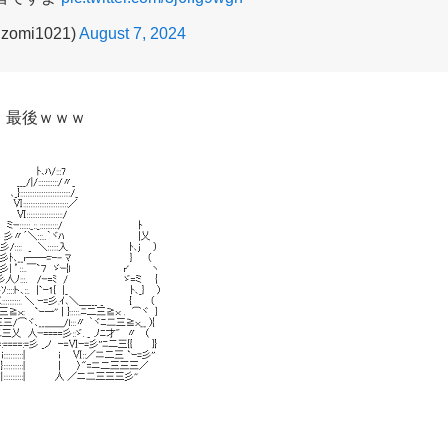
zomi1021)
August 7, 2024
最後ｗｗｗ