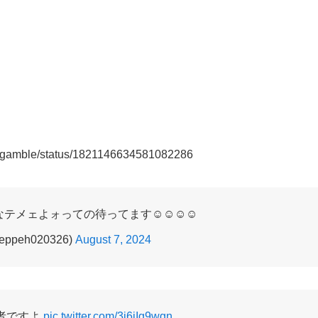
ita_gamble/status/1821146634581082286
メェよォっての待ってます☺️☺️☺️☺️
ppeh020326)
August 7, 2024
者ですよ
pic.twitter.com/3j6iIg9wgn