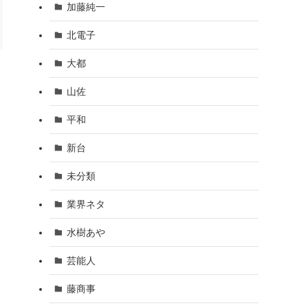
加藤純一
北電子
大都
山佐
平和
新台
未分類
業界ネタ
水樹あや
芸能人
藤商事