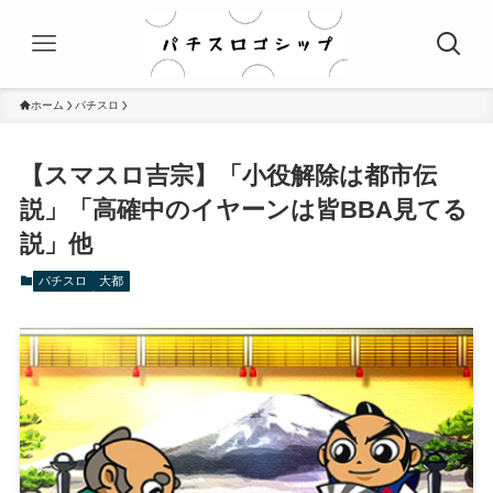
ホーム
パチスロ
【スマスロ吉宗】「小役解除は都市伝
説」「高確中のイヤーンは皆BBA見てる
説」他
パチスロ
大都