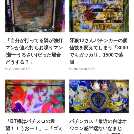
「自分が打ってる隣が強打
牙狼12さんパチンカーの価
マンか連れ打ちお喋りマン
値観を変えてしまう「3000
(若干うるさい)だった場合
でもガッカリ、1500で落
どうする？」
胆」
2025年10月1日
2025年10月1日
「BT機はパチスロの希
パチンカス「最近の台はオ
望！！うおー！」→「ゴミ
ワコン感半端ないなまじ