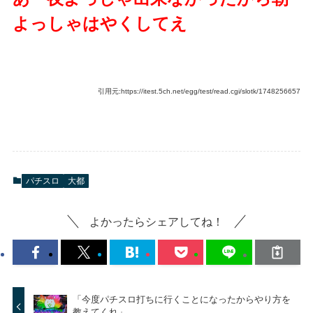
よっしゃはやくしてえ
引用元:https://itest.5ch.net/egg/test/read.cgi/slotk/1748256657
パチスロ
大都
よかったらシェアしてね！
「今度パチスロ打ちに行くことになったからやり方を
教えてくれ」