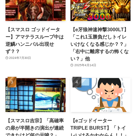
【スマスロ ゴッドイータ
【e牙狼神速神撃3000LT】
ー】アマテラスループ中は
「これ1玉勝負だしトイレ
逆鱗ハンニバル出現せ
いけなくなる感じか？？」
ず？？
「右中に離席するの怖くな
い？」他
2024年7月30日
2025年4月14日
【スマスロ吉宗】「高確率
【eゴッドイーター
の扉が半開きの演出が連続
TRIPLE BURST】「トイ
できたけど何の示唆？」
レいけるかわからん！！」