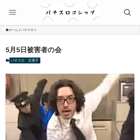
ホーム
パチスロ
5月5日被害者の会
パチスロ
北電子