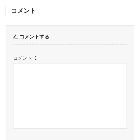
コメント
コメントする
コメント
※