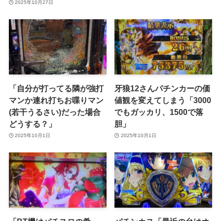
2025年10月27日
「自分が打ってる隣が強打
牙狼12さんパチンカーの価
マンか連れ打ちお喋りマン
値観を変えてしまう「3000
(若干うるさい)だった場合
でもガッカリ、1500で落
どうする？」
胆」
2025年10月1日
2025年10月1日