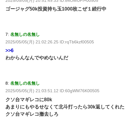
2025/05/05(月) 20:51:49.33 ID:84OMUFI+00505
ゴージャグ50k投資持ち玉1000枚こぜ１続行中
7:
名無しの名無し
2025/05/05(月) 21:02:26.25 ID:rqTb6kzf00505
>>6
わからんなんでやめないんだ
8:
名無しの名無し
2025/05/05(月) 21:03:51.12 ID:60gWM76K00505
クソ台マギレコに80k
あまりにもやるせなくて北斗打ったら30k返してくれた
クソ台マギレコ撤去しろ