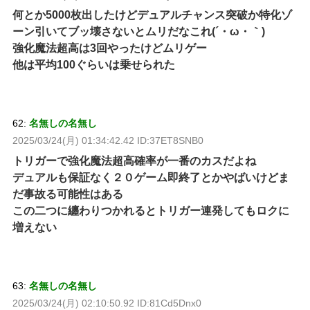
何とか5000枚出したけどデュアルチャンス突破か特化ゾ
ーン引いてブッ壊さないとムリだなこれ(´・ω・｀)
強化魔法超高は3回やったけどムリゲー
他は平均100ぐらいは乗せられた
62:
名無しの名無し
2025/03/24(月) 01:34:42.42 ID:37ET8SNB0
トリガーで強化魔法超高確率が一番のカスだよね
デュアルも保証なく２０ゲーム即終了とかやばいけどま
だ事故る可能性はある
この二つに纏わりつかれるとトリガー連発してもロクに
増えない
63:
名無しの名無し
2025/03/24(月) 02:10:50.92 ID:81Cd5Dnx0