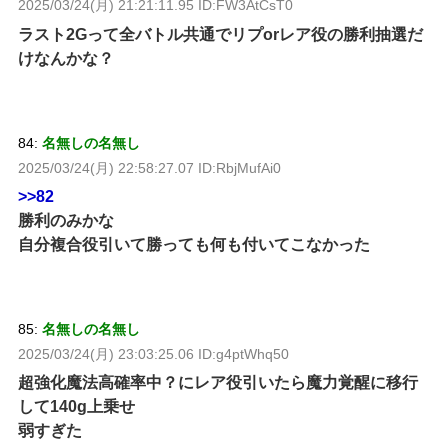
2025/03/24(月) 21:21:11.95 ID:FW3AtCsT0
ラスト2Gって全バトル共通でリプorレア役の勝利抽選だ
けなんかな？
84:
名無しの名無し
2025/03/24(月) 22:58:27.07 ID:RbjMufAi0
>>82
勝利のみかな
自分複合役引いて勝っても何も付いてこなかった
85:
名無しの名無し
2025/03/24(月) 23:03:25.06 ID:g4ptWhq50
超強化魔法高確率中？にレア役引いたら魔力覚醒に移行
して140g上乗せ
弱すぎた