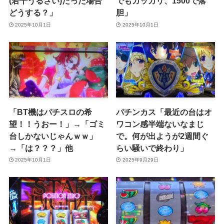
(若干うるさい)だった場合
でもガッカリ、1500で落
どうする？」
胆」
2025年10月1日
2025年10月1日
「BT機はパチスロの希
パチンカス「最近の台はオ
望！！うおー！」→「ゴミ
ワコン感半端ないなまじ
台しかないじゃんｗｗ」
で。何が出ようが2週間ぐ
→「は？？？」他
らい騒いで終わり」
2025年10月1日
2025年9月29日