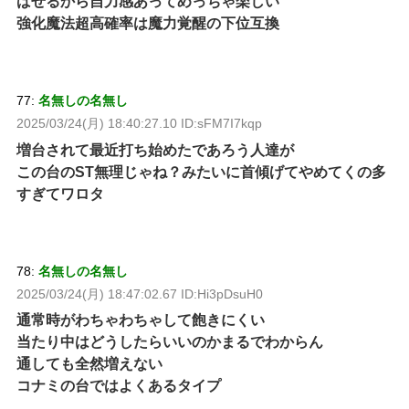
ばせるから自力感あってめっちゃ楽しい
強化魔法超高確率は魔力覚醒の下位互換
77:
名無しの名無し
2025/03/24(月) 18:40:27.10 ID:sFM7I7kqp
増台されて最近打ち始めたであろう人達が
この台のST無理じゃね？みたいに首傾げてやめてくの多
すぎてワロタ
78:
名無しの名無し
2025/03/24(月) 18:47:02.67 ID:Hi3pDsuH0
通常時がわちゃわちゃして飽きにくい
当たり中はどうしたらいいのかまるでわからん
通しても全然増えない
コナミの台ではよくあるタイプ