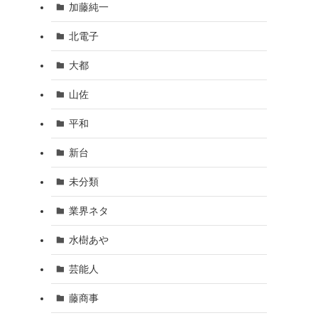
加藤純一
北電子
大都
山佐
平和
新台
未分類
業界ネタ
水樹あや
芸能人
藤商事