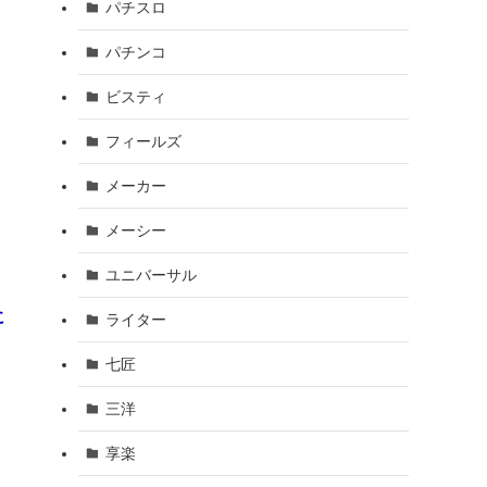
パチスロ
パチンコ
ビスティ
フィールズ
メーカー
メーシー
ユニバーサル
に
ライター
七匠
三洋
享楽