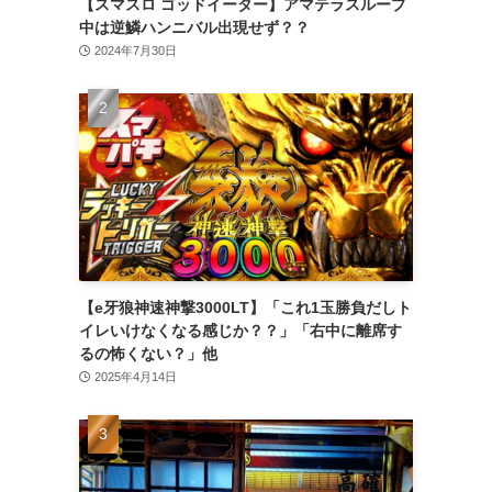
【スマスロ ゴッドイーター】アマテラスループ
中は逆鱗ハンニバル出現せず？？
2024年7月30日
【e牙狼神速神撃3000LT】「これ1玉勝負だしト
イレいけなくなる感じか？？」「右中に離席す
るの怖くない？」他
2025年4月14日