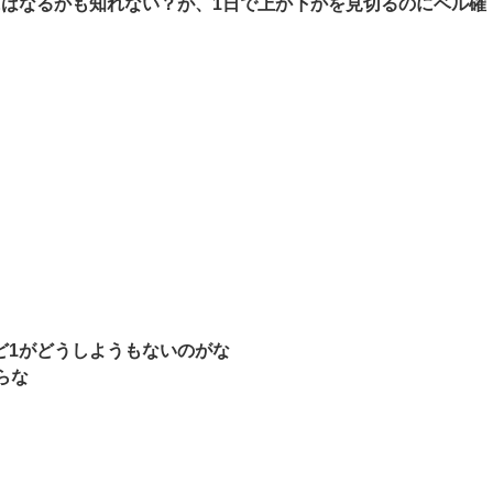
にはなるかも知れない？が、1日で上か下かを見切るのにベル確
ど1がどうしようもないのがな
らな