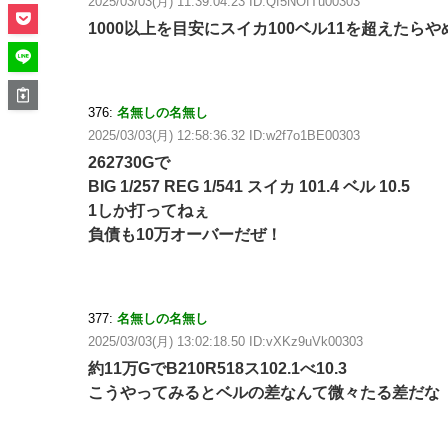
2025/03/03(月) 11:39:04.23 ID:Qf5NOfTu00303
1000以上を目安にスイカ100ベル11を超えたら
376:
名無しの名無し
2025/03/03(月) 12:58:36.32 ID:w2f7o1BE00303
262730Gで
BIG 1/257 REG 1/541 スイカ 101.4 ベル 10.5
1しか打ってねぇ
負債も10万オーバーだぜ！
377:
名無しの名無し
2025/03/03(月) 13:02:18.50 ID:vXKz9uVk00303
約11万GでB210R518ス102.1べ10.3
こうやってみるとベルの差なんて微々たる差だな