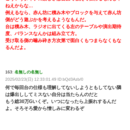
ねえからな…
例えるなら、赤ん坊に積み木やブロックを与えて赤ん坊
側がどう遊ぶかを考えるようなもんだ。
台は積み木、ラジオに出てくる左のテーブルや演出期待
度、バランスなんかは組み立て方。
受け取る側の噛み砕き方次第で面白くもつまらなくもな
るんだよ。
163:
名無しの名無し
2025/02/23(日) 12:33:01.49 ID:bQd3Azb/0
何で毎回台の仕様も理解してないしようともしてない隣
は爆出ししてミスない自分は当たらんのだと
もう総30万Gいくぞ。いつになったら上振れするんだ
よ。そろそろ愛から憎しみに変わるぞ