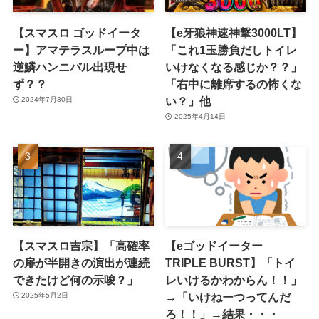
【スマスロ ゴッドイータ
【e牙狼神速神撃3000LT】
ー】アマテラスループ中は
「これ1玉勝負だしトイレ
逆鱗ハンニバル出現せ
いけなくなる感じか？？」
ず？？
「右中に離席するの怖くな
い？」他
2024年7月30日
2025年4月14日
【スマスロ吉宗】「高確率
【eゴッドイーター
の扉が半開きの演出が連続
TRIPLE BURST】「トイ
できたけど何の示唆？」
レいけるかわからん！！」
→「いけねーつってんだ
2025年5月2日
ろ！！」→結果・・・