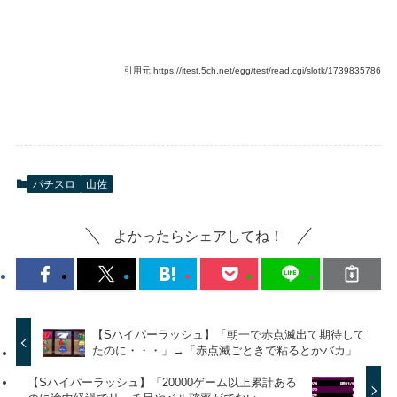
引用元:https://itest.5ch.net/egg/test/read.cgi/slotk/1739835786
パチスロ
山佐
よかったらシェアしてね！
【Sハイパーラッシュ】「朝一で赤点滅出て期待して
たのに・・・」→「赤点滅ごときで粘るとかバカ」
【Sハイパーラッシュ】「20000ゲーム以上累計ある