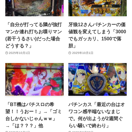
「自分が打ってる隣が強打
牙狼12さんパチンカーの価
マンか連れ打ちお喋りマン
値観を変えてしまう「3000
(若干うるさい)だった場合
でもガッカリ、1500で落
どうする？」
胆」
2025年10月1日
2025年10月1日
「BT機はパチスロの希
パチンカス「最近の台はオ
望！！うおー！」→「ゴミ
ワコン感半端ないなまじ
台しかないじゃんｗｗ」
で。何が出ようが2週間ぐ
→「は？？？」他
らい騒いで終わり」