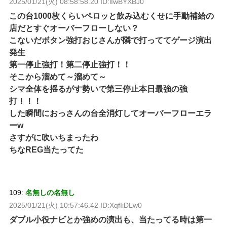
2025/01/21(火) 08:58:58.20 ID:lIwBYXBJ0
この台1000枚くらいペロッと飲み込むくせに手動補給の
店だとすぐオーバーフローしない？
こないだボタン強打おじさんが隣で打っててゲージ演出
発生
第一停止強打！第二停止強打！！
そこから溜めて～溜めて～
シマ全体を揺るがす勢いで第三停止本日最強の強
打！！！
した瞬間におっさんの台全消灯してオーバーフローエラ
ーw
さすがに吹いちまったわ
ちなREG当たってた
109:
名無しの名無し
2025/01/21(火) 10:57:46.42 ID:XqfIiDLw0
ダブル小役ナビとか強めの演出も、当たってる時は第一