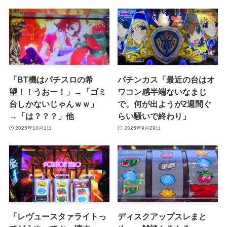
「BT機はパチスロの希
パチンカス「最近の台はオ
望！！うおー！」→「ゴミ
ワコン感半端ないなまじ
台しかないじゃんｗｗ」
で。何が出ようが2週間ぐ
→「は？？？」他
らい騒いで終わり」
2025年10月1日
2025年9月29日
「レヴュースタァライトっ
ディスクアップスレまと