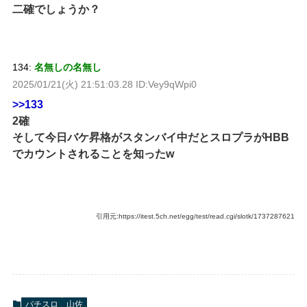
二確でしょうか？
134:
名無しの名無し
2025/01/21(火) 21:51:03.28 ID:Vey9qWpi0
>>133
2確
そして今日バケ昇格がスタンバイ中だとスロプラがHBB
でカウントされることを知ったw
引用元:https://itest.5ch.net/egg/test/read.cgi/slotk/1737287621
パチスロ
山佐