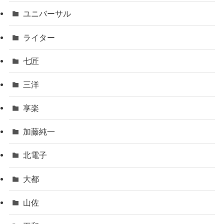
ユニバーサル
ライター
七匠
三洋
享楽
加藤純一
北電子
大都
山佐