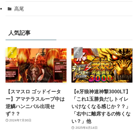
高尾
人気記事
【スマスロ ゴッドイータ
【e牙狼神速神撃3000LT】
ー】アマテラスループ中は
「これ1玉勝負だしトイレ
逆鱗ハンニバル出現せ
いけなくなる感じか？？」
ず？？
「右中に離席するの怖くな
い？」他
2024年7月30日
2025年4月14日