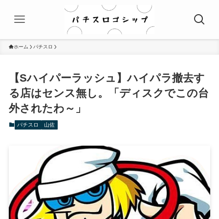
ホーム
パチスロ
【Sハイパーラッシュ】ハイパラ撤去す
る店はセンス無し。「ディスクでこの台
外されたわ～」
パチスロ
山佐