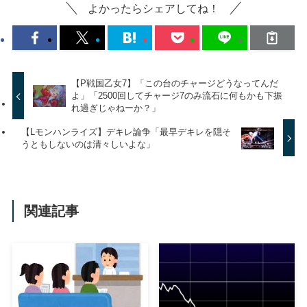
よかったらシェアしてね！
【P戦国乙女7】「この台のチャージどうなってんだ
よ」「2500回してチャージ7のみ流石に何もかも下振
れ過ぎじゃねーか？」
【Lモンハンライズ】デキレ論争「最早デキレを隠そ
うともしないのは清々しいよな」
関連記事