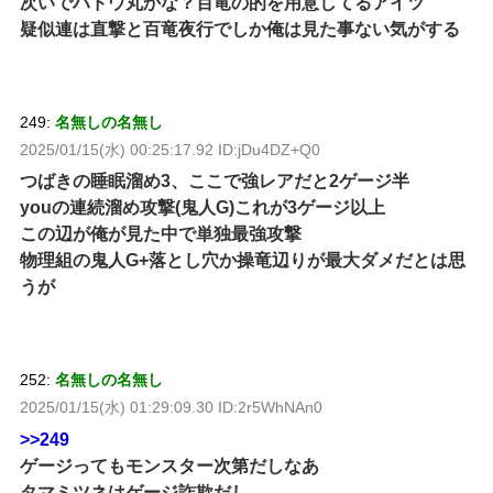
次いでハドウ丸かな？百竜の的を用意してるアイツ
疑似連は直撃と百竜夜行でしか俺は見た事ない気がする
249:
名無しの名無し
2025/01/15(水) 00:25:17.92 ID:jDu4DZ+Q0
つばきの睡眠溜め3、ここで強レアだと2ゲージ半
youの連続溜め攻撃(鬼人G)これが3ゲージ以上
この辺が俺が見た中で単独最強攻撃
物理組の鬼人G+落とし穴か操竜辺りが最大ダメだとは思
うが
252:
名無しの名無し
2025/01/15(水) 01:29:09.30 ID:2r5WhNAn0
>>249
ゲージってもモンスター次第だしなあ
タマミツネはゲージ詐欺だし