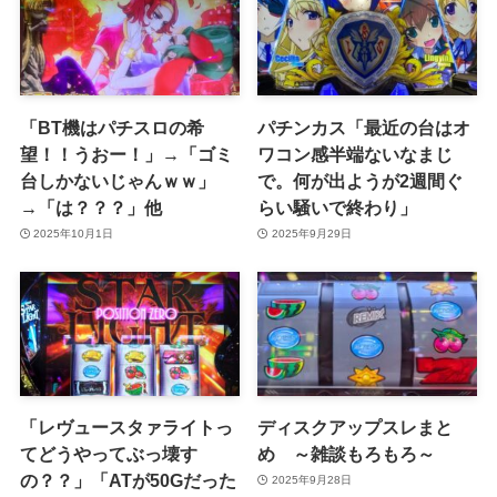
「BT機はパチスロの希
パチンカス「最近の台はオ
望！！うおー！」→「ゴミ
ワコン感半端ないなまじ
台しかないじゃんｗｗ」
で。何が出ようが2週間ぐ
→「は？？？」他
らい騒いで終わり」
2025年10月1日
2025年9月29日
「レヴュースタァライトっ
ディスクアップスレまと
てどうやってぶっ壊す
め ～雑談もろもろ～
の？？」「ATが50Gだった
2025年9月28日