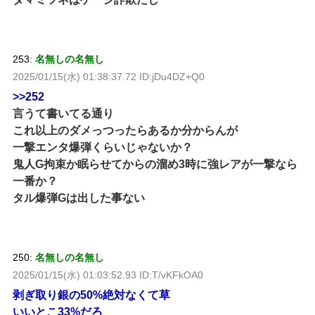
253:
名無しの名無し
2025/01/15(水) 01:38:37.72 ID:jDu4DZ+Q0
>>252
言うて書いてる通り
これ以上のダメっつったらあるか分からんが
一撃エンタ爆弾くらいじゃないか？
鬼人G拘束か眠らせてからの溜め3時に強レアが一撃なら
一番か？
タル爆弾Gは出した事ない
250:
名無しの名無し
2025/01/15(水) 01:03:52.93 ID:T/vKFkOA0
剥ぎ取り銀の50%絶対なくて草
いいとこ33%だろ