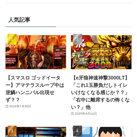
人気記事
【スマスロ ゴッドイータ
【e牙狼神速神撃3000LT】
ー】アマテラスループ中は
「これ1玉勝負だしトイレ
逆鱗ハンニバル出現せ
いけなくなる感じか？？」
ず？？
「右中に離席するの怖くな
い？」他
2024年7月30日
2025年4月14日