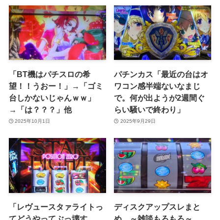
「BT機はパチスロの希
パチンカス「最近の台はオ
望！！うおー！」→「ゴミ
ワコン感半端ないなまじ
台しかないじゃんｗｗ」
で。何が出ようが2週間ぐ
→「は？？？」他
らい騒いで終わり」
2025年10月1日
2025年9月29日
「レヴュースタァライトっ
ディスクアップスレまと
てどうやってぶっ壊す
め ～雑談もろもろ～