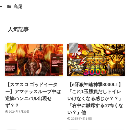
高尾
人気記事
【スマスロ ゴッドイータ
【e牙狼神速神撃3000LT】
ー】アマテラスループ中は
「これ1玉勝負だしトイレ
逆鱗ハンニバル出現せ
いけなくなる感じか？？」
ず？？
「右中に離席するの怖くな
い？」他
2024年7月30日
2025年4月14日