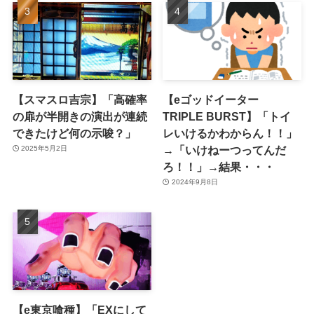
【スマスロ吉宗】「高確率
【eゴッドイーター
の扉が半開きの演出が連続
TRIPLE BURST】「トイ
できたけど何の示唆？」
レいけるかわからん！！」
→「いけねーつってんだ
2025年5月2日
ろ！！」→結果・・・
2024年9月8日
【e東京喰種】「EXにして