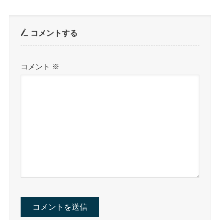
コメントする
コメント
※