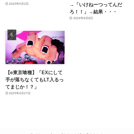
→「いけねーつってんだ
2025年5月2日
ろ！！」→結果・・・
2024年9月8日
【e東京喰種】「EXにして
手が落ちなくてもLT入るっ
てまじか！？」
2025年4月27日