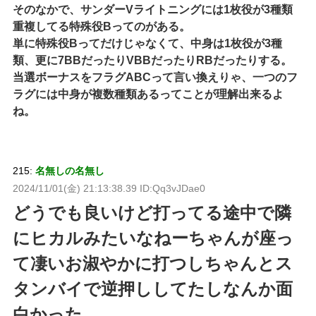
そのなかで、サンダーVライトニングには1枚役が3種類
重複してる特殊役Bってのがある。
単に特殊役Bってだけじゃなくて、中身は1枚役が3種
類、更に7BBだったりVBBだったりRBだったりする。
当選ボーナスをフラグABCって言い換えりゃ、一つのフ
ラグには中身が複数種類あるってことが理解出来るよ
ね。
215:
名無しの名無し
2024/11/01(金) 21:13:38.39 ID:Qq3vJDae0
どうでも良いけど打ってる途中で隣
にヒカルみたいなねーちゃんが座っ
て凄いお淑やかに打つしちゃんとス
タンバイで逆押ししてたしなんか面
白かった