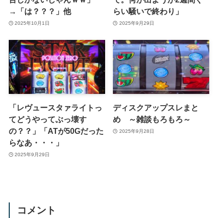
→「は？？？」他
らい騒いで終わり」
2025年10月1日
2025年9月29日
「レヴュースタァライトっ
ディスクアップスレまと
てどうやってぶっ壊す
め ～雑談もろもろ～
の？？」「ATが50Gだった
2025年9月28日
らなあ・・・」
2025年9月29日
コメント