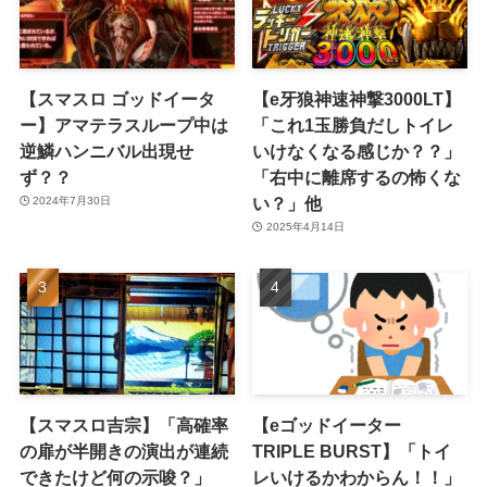
【スマスロ ゴッドイータ
【e牙狼神速神撃3000LT】
ー】アマテラスループ中は
「これ1玉勝負だしトイレ
逆鱗ハンニバル出現せ
いけなくなる感じか？？」
ず？？
「右中に離席するの怖くな
い？」他
2024年7月30日
2025年4月14日
【スマスロ吉宗】「高確率
【eゴッドイーター
の扉が半開きの演出が連続
TRIPLE BURST】「トイ
できたけど何の示唆？」
レいけるかわからん！！」