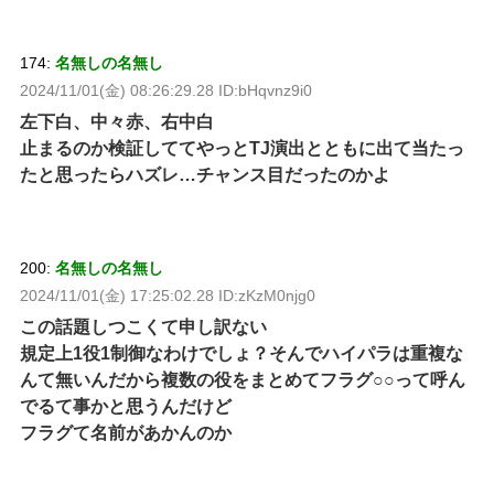
174:
名無しの名無し
2024/11/01(金) 08:26:29.28 ID:bHqvnz9i0
左下白、中々赤、右中白
止まるのか検証しててやっとTJ演出とともに出て当たっ
たと思ったらハズレ…チャンス目だったのかよ
200:
名無しの名無し
2024/11/01(金) 17:25:02.28 ID:zKzM0njg0
この話題しつこくて申し訳ない
規定上1役1制御なわけでしょ？そんでハイパラは重複な
んて無いんだから複数の役をまとめてフラグ○○って呼ん
でるて事かと思うんだけど
フラグて名前があかんのか