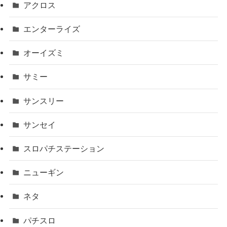
アクロス
エンターライズ
オーイズミ
サミー
サンスリー
サンセイ
スロパチステーション
ニューギン
ネタ
パチスロ