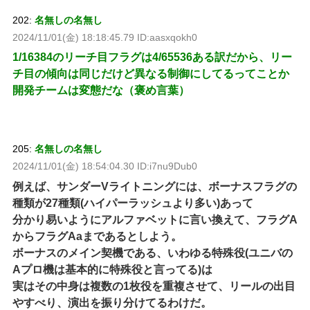
202:
名無しの名無し
2024/11/01(金) 18:18:45.79 ID:aasxqokh0
1/16384のリーチ目フラグは4/65536ある訳だから、リー
チ目の傾向は同じだけど異なる制御にしてるってことか
開発チームは変態だな（褒め言葉）
205:
名無しの名無し
2024/11/01(金) 18:54:04.30 ID:i7nu9Dub0
例えば、サンダーVライトニングには、ボーナスフラグの
種類が27種類(ハイパーラッシュより多い)あって
分かり易いようにアルファベットに言い換えて、フラグA
からフラグAaまであるとしよう。
ボーナスのメイン契機である、いわゆる特殊役(ユニバの
Aプロ機は基本的に特殊役と言ってる)は
実はその中身は複数の1枚役を重複させて、リールの出目
やすべり、演出を振り分けてるわけだ。